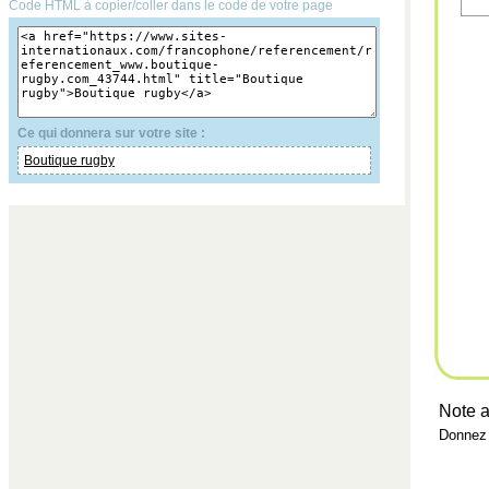
Code HTML à copier/coller dans le code de votre page
Ce qui donnera sur votre site :
Boutique rugby
Note a
Donnez 