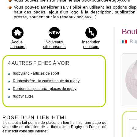
Vous pouvez bien sûr visiter le site www.boutique-rugby.com
Vous pouvez améliorer sa visibilité en utilisant les options di
haut des pages, ajout d'un logo à la description, publicati
presse, soutient sur les réseaux sociaux...)
Bout
Ru
Accueil
Nouveaux
Inscription
annuaire
sites inscrits
prioritaire
4 AUTRES FICHES À VOIR
rugbyland - articles de sport
Rugbynistère - la communauté du rugby
Derrière les poteaux - places de rugby
rugbynautes
POSE D'UN LIEN HTML
Il est tout à fait permis de placer un lien html sur une page de
votre site en direction de la thématique Rugby en France où
Au
est inscrit votre site internet