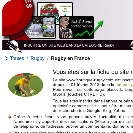
INSCRIRE UN SITE WEB DANS LA CATEGORIE Rugby
📁
Toutes
/
Rugby
/
Rugby en France
Vous êtes sur la fiche du site
Le site www.boutique-rugby.com est inscrit
depuis le 01 février 2013 dans la
thématiq
Pour revenir sur cette page, placez-la si
favoris (touches CTRL + D).
Tous les sites inscrits dans l'annuaire béné
optimisée comme celle-ci pour être mieux
de recherche tels Google, Bing, Yahoo...
Grâce à cette fiche, vous pouvez suivre l'actualité du si
l'annuaire et y apporter des modifications (Mise-à-jour de la 
de téléphone, de l'adresse, publier un commentaire, donner une 