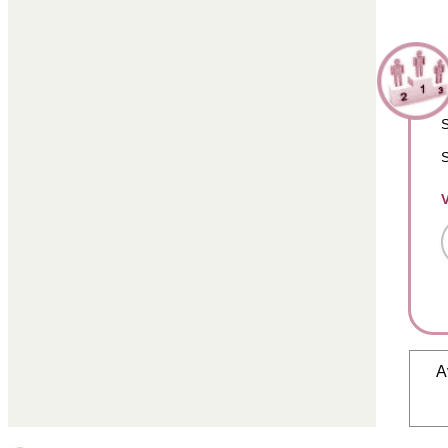
S
S
A