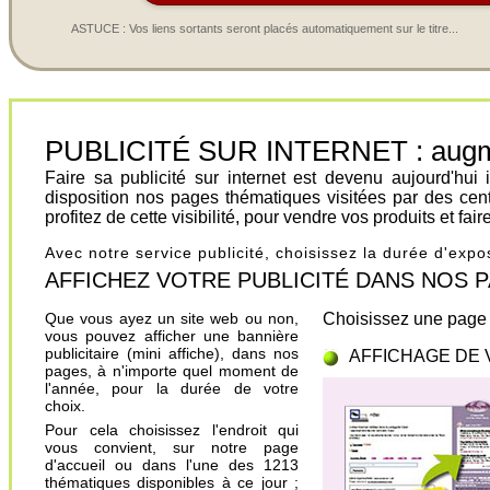
ASTUCE : Vos liens sortants seront placés automatiquement sur le titre...
PUBLICITÉ SUR INTERNET : augment
Faire sa publicité sur internet est devenu aujourd'hu
disposition nos pages thématiques visitées par des cen
profitez de cette visibilité, pour vendre vos produits et fa
Avec notre service publicité, choisissez la durée d'exp
AFFICHEZ VOTRE PUBLICITÉ DANS NOS PAGES.
Que vous ayez un site web ou non,
Choisissez une page 
vous pouvez afficher une bannière
publicitaire (mini affiche), dans nos
AFFICHAGE DE 
pages, à n'importe quel moment de
l'année, pour la durée de votre
choix.
Pour cela choisissez l'endroit qui
vous convient, sur notre page
d'accueil ou dans l'une des 1213
thématiques disponibles à ce jour ;