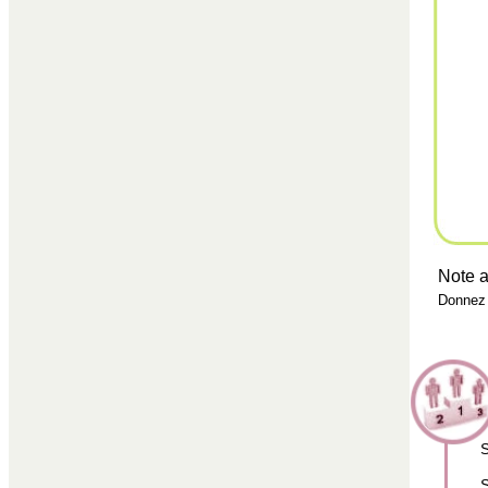
Note a
Donnez 
S
S