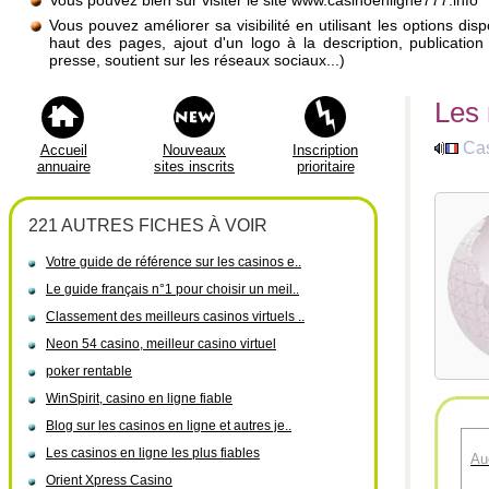
Vous pouvez bien sûr visiter le site www.casinoenligne777.info
Vous pouvez améliorer sa visibilité en utilisant les options di
haut des pages, ajout d'un logo à la description, publicati
presse, soutient sur les réseaux sociaux...)
Les 
Ca
Accueil
Nouveaux
Inscription
annuaire
sites inscrits
prioritaire
221 AUTRES FICHES À VOIR
Votre guide de référence sur les casinos e..
Le guide français n°1 pour choisir un meil..
Classement des meilleurs casinos virtuels ..
Neon 54 casino, meilleur casino virtuel
poker rentable
WinSpirit, casino en ligne fiable
Blog sur les casinos en ligne et autres je..
Les casinos en ligne les plus fiables
Au
Orient Xpress Casino