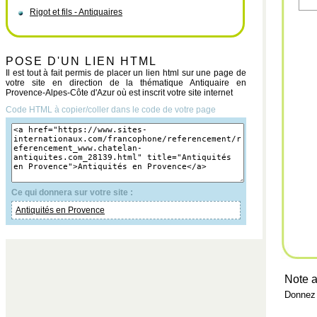
Rigot et fils - Antiquaires
POSE D'UN LIEN HTML
Il est tout à fait permis de placer un lien html sur une page de
votre site en direction de la thématique Antiquaire en
Provence-Alpes-Côte d'Azur où est inscrit votre site internet
Code HTML à copier/coller dans le code de votre page
Ce qui donnera sur votre site :
Antiquités en Provence
Note a
Donnez 