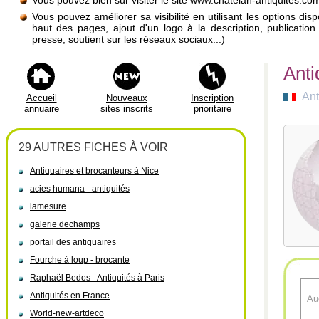
Vous pouvez bien sûr visiter le site www.chatelan-antiquites.co
Vous pouvez améliorer sa visibilité en utilisant les options di
haut des pages, ajout d'un logo à la description, publicati
presse, soutient sur les réseaux sociaux...)
Anti
Ant
Accueil
Nouveaux
Inscription
annuaire
sites inscrits
prioritaire
29 AUTRES FICHES À VOIR
Antiquaires et brocanteurs à Nice
acies humana - antiquités
lamesure
galerie dechamps
portail des antiquaires
Fourche à loup - brocante
Raphaël Bedos - Antiquités à Paris
Antiquités en France
Au
World-new-artdeco