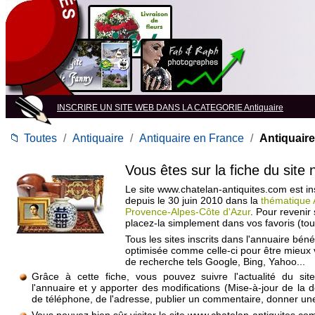
INSCRIRE UN SITE WEB DANS LA CATEGORIE Antiquaire
📁
Toutes
/
Antiquaire
/
Antiquaire en France
/
Antiquair
Vous êtes sur la fiche du site
Le site www.chatelan-antiquites.com est ins
depuis le 30 juin 2010 dans la
thématique 
Provence-Alpes-Côte d'Azur
. Pour revenir
placez-la simplement dans vos favoris (to
Tous les sites inscrits dans l'annuaire béné
optimisée comme celle-ci pour être mieux
de recherche tels Google, Bing, Yahoo...
Grâce à cette fiche, vous pouvez suivre l'actualité du si
l'annuaire et y apporter des modifications (Mise-à-jour de la 
de téléphone, de l'adresse, publier un commentaire, donner une 