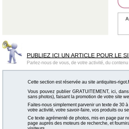
A
PUBLIEZ ICI UN ARTICLE POUR LE SI
Parlez-nous de vous, de votre activité, du contenu d
Cette section est réservée au site antiquites-rigot.f
Vous pouvez publier GRATUITEMENT, ici, dans cet
sans photos), faisant la promotion de votre site we
Faites-nous simplement parvenir un texte de 30 à 4
votre activité, votre savoir-faire, vos produits ou se
Ce texte agrémenté de photos, mis en page par not
page auprès des moteurs de recherche, et fournira
visiteurs.