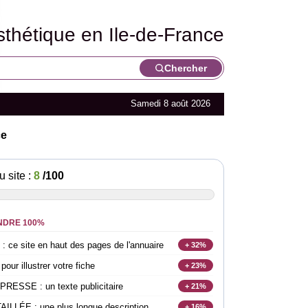
sthétique en Ile-de-France
Chercher
Samedi 8 août 2026
ce
u site :
8
/100
NDRE 100%
e site en haut des pages de l'annuaire
+ 32%
r illustrer votre fiche
+ 23%
SSE : un texte publicitaire
+ 21%
LLÉE : une plus longue description
+ 16%