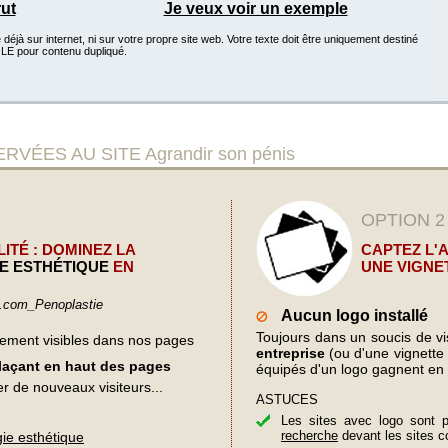
rut
Je veux voir un exemple
éjà sur internet, ni sur votre propre site web. Votre texte doit être uniquement destiné
GLE pour contenu dupliqué.
ES AU SITE Agrandir son pénis
OPTION 2
ITÉ : DOMINEZ LA
CAPTEZ L'
E ESTHÉTIQUE
EN
UNE VIGNE
s.com_Penoplastie
Aucun logo installé
Toujours dans un soucis de visi
lement visibles dans nos pages
entreprise
(ou d'une vignette d
plaçant en haut des pages
équipés d'un logo gagnent en 
er de nouveaux visiteurs...
ASTUCES
Les sites avec logo sont 
recherche
devant les sites c
gie esthétique