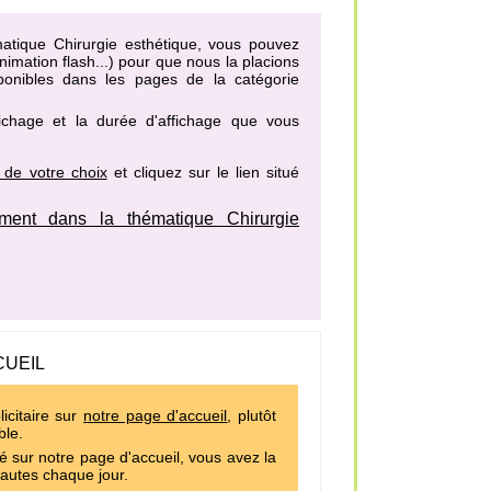
ématique Chirurgie esthétique, vous pouvez
imation flash...) pour que nous la placions
sponibles dans les pages de la catégorie
fichage et la durée d'affichage que vous
 de votre choix
et cliquez sur le lien situé
ent dans la thématique Chirurgie
CUEIL
icitaire sur
notre page d'accueil
, plutôt
ble.
é sur notre page d'accueil, vous avez la
nautes chaque jour.