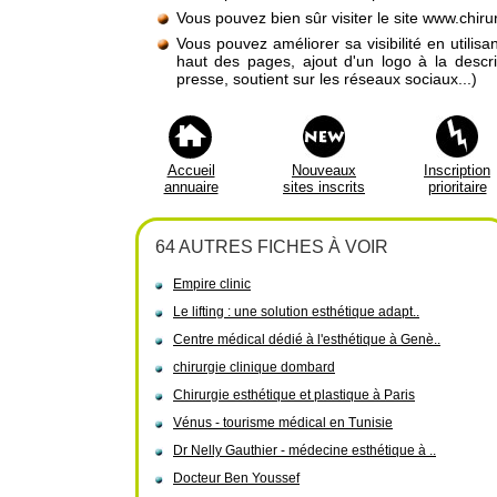
Vous pouvez bien sûr visiter le site www.chir
Vous pouvez améliorer sa visibilité en utilis
haut des pages, ajout d'un logo à la descr
presse, soutient sur les réseaux sociaux...)
Accueil
Nouveaux
Inscription
annuaire
sites inscrits
prioritaire
64 AUTRES FICHES À VOIR
Empire clinic
Le lifting : une solution esthétique adapt..
Centre médical dédié à l'esthétique à Genè..
chirurgie clinique dombard
Chirurgie esthétique et plastique à Paris
Vénus - tourisme médical en Tunisie
Dr Nelly Gauthier - médecine esthétique à ..
Docteur Ben Youssef