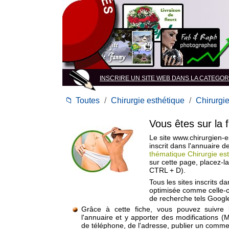
INSCRIRE UN SITE WEB DANS LA CATEGORIE 
📁
Toutes
/
Chirurgie esthétique
/
Chirurgi
Vous êtes sur la 
Le site www.chirurgien-e
inscrit dans l'annuaire 
thématique Chirurgie es
sur cette page, placez-l
CTRL + D).
Tous les sites inscrits d
optimisée comme celle-c
de recherche tels Google
Grâce à cette fiche, vous pouvez suivre 
l'annuaire et y apporter des modifications (
de téléphone, de l'adresse, publier un commen