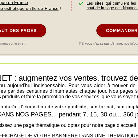
ique en France
Les sites qui cumulent les
haut de la page des Nouvea
ie esthétique en Ile-de-France
!
AUT DES PAGES
COMMANDER 
nt sur le titre...
(*Si vous n'avez pas d'image, nos infog
: augmentez vos ventes, trouvez de n
venu aujourd'hui indispensable. Pour vous aider à trouver de
ées par des centaines d'internautes chaque jour. Nos pages s
os produits et faire la promotion de vos services, que vous soyez 
 la durée d'exposition de votre publicité, son format, son em
 NOS PAGES... pendant 7, 15, 30 ou... 360 jo
issez une page thématique ou optez pour notre page d'accueil
FFICHAGE DE VOTRE BANNIÈRE DANS UNE THÉMATIQUE