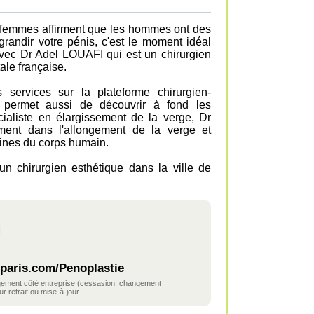
s femmes affirment que les hommes ont des
grandir votre pénis, c'est le moment idéal
vec Dr Adel LOUAFI qui est un chirurgien
ale française.
s services sur la plateforme chirurgien-
s permet aussi de découvrir à fond les
cialiste en élargissement de la verge, Dr
ment dans l'allongement de la verge et
ines du corps humain.
n chirurgien esthétique dans la ville de
paris.com/Penoplastie
ngement côté entreprise (cessasion, changement
r retrait ou mise-à-jour