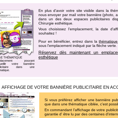
En plus d'avoir votre site visible dans la th
nous envoyer par mail votre bannière (photo, an
dans un des
deux espaces publicitaires di
Chirurgie esthétique
.
Vous choisissez l'emplacement, la date d'af
souhaitez !
Pour en bénéficier, entrez dans la
thématique
sous l'emplacement indiqué par la flèche verte.
Réservez dès maintenant un emplacem
esthétique
GE THÉMATIQUE
placement pouvant
ueillir votre bannière
blicitaire dans une
matique.
AFFICHAGE DE VOTRE BANNIÈRE PUBLICITAIRE EN AC
Si vous préférez afficher une bannière publ
que dans une thématique ciblée, c'est possi
En commandant l'affichage de votre publicit
garantie d' être lu par des centaines d'inter