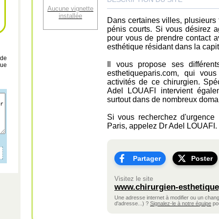
Aucune vignette
installée
Dans certaines villes, plusieur
pénis courts. Si vous désirez a
pour vous de prendre contact a
esthétique résidant dans la capit
 de
Il vous propose ses différent
que
esthetiqueparis.com, qui vou
activités de ce chirurgien. Spé
Adel LOUAFI intervient égale
surtout dans de nombreux doma
Si vous recherchez d'urgence u
Paris, appelez Dr Adel LOUAFI.
Partager
Poster
Visitez le site
www.chirurgien-esthetique
Une adresse internet à modifier ou un cha
d'adresse...) ?
Signalez-le à notre équipe
pou