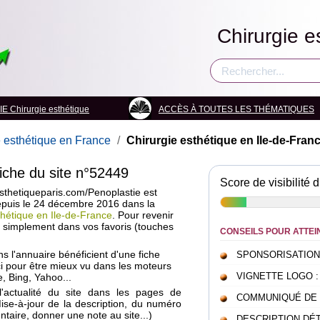
Chirurgie e
Chirurgie esthétique
ACCÈS À TOUTES LES THÉMATIQUES
e esthétique en France
/
Chirurgie esthétique en Ile-de-Fran
fiche du site n°52449
Score de visibilité d
sthetiqueparis.com/Penoplastie est
depuis le 24 décembre 2016 dans la
thétique en Ile-de-France
. Pour revenir
a simplement dans vos favoris (touches
CONSEILS POUR ATTEI
ans l'annuaire bénéficient d'une fiche
SPONSORISATION : c
i pour être mieux vu dans les moteurs
VIGNETTE LOGO : pou
, Bing, Yahoo...
l'actualité du site dans les pages de
COMMUNIQUÉ DE PRE
Mise-à-jour de la description, du numéro
taire, donner une note au site...)
DESCRIPTION DÉTAI