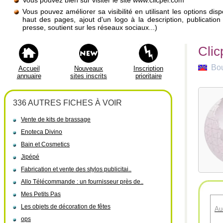
Vous pouvez bien sûr visiter le site www.clicpei.com
Vous pouvez améliorer sa visibilité en utilisant les options di
haut des pages, ajout d'un logo à la description, publicati
presse, soutient sur les réseaux sociaux...)
Clic
Bou
Accueil
Nouveaux
Inscription
annuaire
sites inscrits
prioritaire
336 AUTRES FICHES À VOIR
Vente de kits de brassage
Enoteca Divino
Bain et Cosmetics
Jipépé
Fabrication et vente des stylos publicitai..
Allo Télécommande : un fournisseur près de..
Mes Petits Pas
Les objets de décoration de fêtes
Au
ops