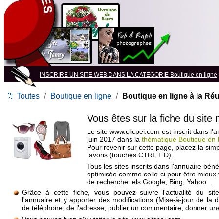
INSCRIRE UN SITE WEB DANS LA CATEGORIE Boutique en ligne
📁
Toutes
/
Boutique en ligne
/
Boutique en ligne à la Ré
Vous êtes sur la fiche du site
Le site www.clicpei.com est inscrit dans l'
juin 2017 dans la
thématique Boutique en l
Pour revenir sur cette page, placez-la si
favoris (touches CTRL + D).
Tous les sites inscrits dans l'annuaire béné
optimisée comme celle-ci pour être mieux
de recherche tels Google, Bing, Yahoo...
Grâce à cette fiche, vous pouvez suivre l'actualité du si
l'annuaire et y apporter des modifications (Mise-à-jour de la 
de téléphone, de l'adresse, publier un commentaire, donner une 