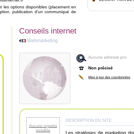
lsinternet.fr
ant les options disponibles (placement en
iption, publication d'un communiqué de
Conseils internet
Webmarketing
Aucune adresse pro
Non précisé
Mise à jour des coordonnées
DESCRIPTION DU SITE
Aucune vignette
installée
Les stratégies de marketing do