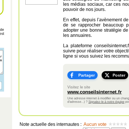
les médias sociaux, car ces no
pouvoir de nos jours.
En effet, depuis l'avènement de l
de se rapprocher beaucoup plu
 de
adopter une bonne stratégie de
est
les annuaires.
La plateforme conseilsinternet
suivre pour réaliser votre objec
ligne si vous suivez les recomm
Partager
Poster
Visitez le site
www.conseilsinternet.fr
Une adresse internet à modifier ou un cha
d'adresse...) ?
Signalez-le à notre équipe
pou
Note actuelle des internautes :
Aucun vote