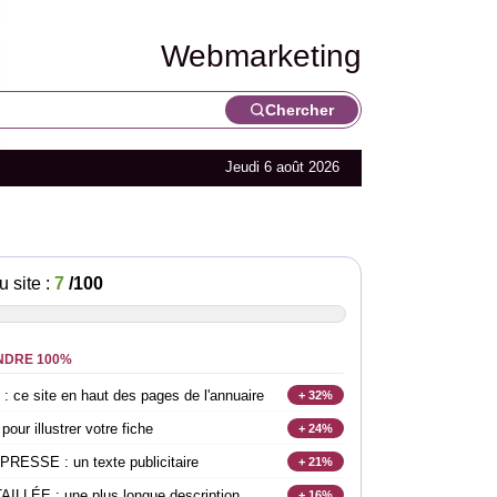
Webmarketing
Chercher
Jeudi 6 août 2026
u site :
7
/100
NDRE 100%
e site en haut des pages de l'annuaire
+ 32%
r illustrer votre fiche
+ 24%
SSE : un texte publicitaire
+ 21%
LLÉE : une plus longue description
+ 16%