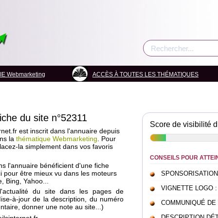
E Webmarketing
ACCÈS À TOUTES LES THÉMATIQUES
fiche du site n°52311
Score de visibilité d
net.fr est inscrit dans l'annuaire depuis
ns la
thématique Webmarketing
. Pour
placez-la simplement dans vos favoris
CONSEILS POUR ATTEI
ans l'annuaire bénéficient d'une fiche
i pour être mieux vu dans les moteurs
SPONSORISATION : c
, Bing, Yahoo...
VIGNETTE LOGO : pou
l'actualité du site dans les pages de
Mise-à-jour de la description, du numéro
COMMUNIQUÉ DE PRE
taire, donner une note au site...)
DESCRIPTION DÉTAI