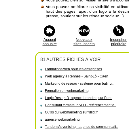
Vous pouvez bien sûr visiter le site www.consei
Vous pouvez améliorer sa visibilité en utilis
haut des pages, ajout d'un logo à la descr
presse, soutient sur les réseaux sociaux...)
Accueil
Nouveaux
Inscription
annuaire
sites inscrits
prioritaire
81 AUTRES FICHES À VOIR
Formations web pour les entreprises
Web agency à Rennes - Saint-Lô - Caen
Marketing de réseau - système pour bâtir u..
Formation en webmarketing
Logic Design D, agence branding sur Paris
Consultant formateur SEO - référencement e..
Outils du webmarketing sur tillid.fr
agence webmarketing
Tandem Advertising - agence de communicati..