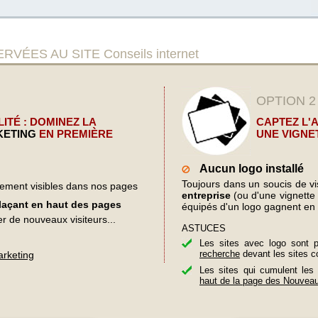
ES AU SITE Conseils internet
OPTION 2
ITÉ : DOMINEZ LA
CAPTEZ L'
KETING
EN PREMIÈRE
UNE VIGNE
Aucun logo installé
Toujours dans un soucis de visi
lement visibles dans nos pages
entreprise
(ou d'une vignette d
plaçant en haut des pages
équipés d'un logo gagnent en 
er de nouveaux visiteurs...
ASTUCES
Les sites avec logo sont 
recherche
devant les sites c
arketing
Les sites qui cumulent les
haut de la page des Nouvea