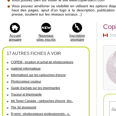
Vous pouvez bien sûr visiter le site www.copierstech.com
Vous pouvez améliorer sa visibilité en utilisant les options di
haut des pages, ajout d'un logo à la description, publicati
presse, soutient sur les réseaux sociaux...)
Copi
Imp
Accueil
Nouveaux
Inscription
annuaire
sites inscrits
prioritaire
17 AUTRES FICHES À VOIR
COPEM - location et achat de photocopieurs
matériel informatique
Informations sur les cartouches d'encre
Photocopieur couleur
Guide d'achats sur les imprimantes
Traceur et Imprimante
Ink Toner Canada - cartouches d'encre, dru..
The 3d shopworld
Au
R-print - photocopieurs professionnels - s..