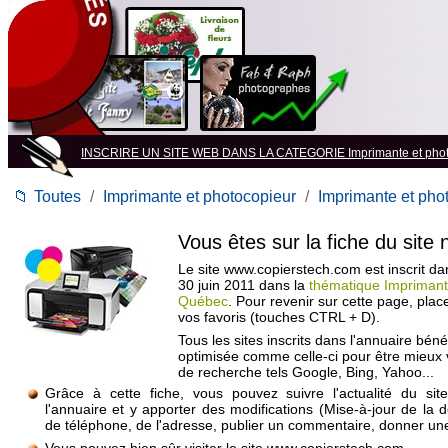
INSCRIRE UN SITE WEB DANS LA CATEGORIE Imprimante et phot
📁
Toutes
/
Imprimante et photocopieur
/
Imprimante et ph
Vous êtes sur la fiche du site
Le site www.copierstech.com est inscrit da
30 juin 2011 dans la
thématique Imprimant
Québec
. Pour revenir sur cette page, pla
vos favoris (touches CTRL + D).
Tous les sites inscrits dans l'annuaire béné
optimisée comme celle-ci pour être mieux
de recherche tels Google, Bing, Yahoo...
Grâce à cette fiche, vous pouvez suivre l'actualité du si
l'annuaire et y apporter des modifications (Mise-à-jour de la 
de téléphone, de l'adresse, publier un commentaire, donner une 