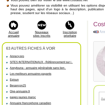
Vous pouvez bien sûr visiter le site www.costaud.net
Vous pouvez améliorer sa visibilité en utilisant les options di
haut des pages, ajout d'un logo à la description, publicati
presse, soutient sur les réseaux sociaux...)
Cost
Ann
Accueil
Nouveaux
Inscription
annuaire
sites inscrits
prioritaire
63 AUTRES FICHES À VOIR
Annecy.pro
SITES INTERNATIONAUX - Référencement sur i..
Azeytouna - annuaire généraliste sans lien..
Les meilleurs annuaires payants
Episun
Besançon25
One-annuaire.fr
pages jaunes maroc
Au
Annuaire francophone canadien