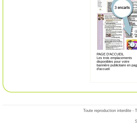
PAGE D'ACCUEIL
Les trois emplacements
disponibles pour votre
bannière publicitaire en pa
d'accueil
Toute reproduction interdite -
S