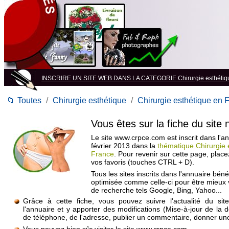
INSCRIRE UN SITE WEB DANS LA CATEGORIE Chirurgie esthétiq
📁
Toutes
/
Chirurgie esthétique
/
Chirurgie esthétique en 
Vous êtes sur la fiche du site
Le site www.crpce.com est inscrit dans l'a
février 2013 dans la
thématique Chirurgie 
France
. Pour revenir sur cette page, plac
vos favoris (touches CTRL + D).
Tous les sites inscrits dans l'annuaire béné
optimisée comme celle-ci pour être mieux
de recherche tels Google, Bing, Yahoo...
Grâce à cette fiche, vous pouvez suivre l'actualité du si
l'annuaire et y apporter des modifications (Mise-à-jour de la 
de téléphone, de l'adresse, publier un commentaire, donner une 