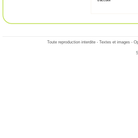
d'accueil
Toute reproduction interdite - Textes et images -
S