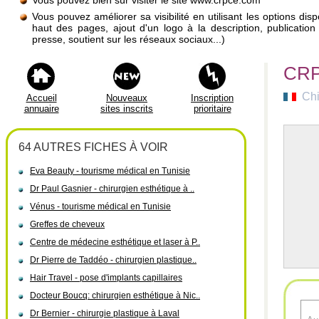
Vous pouvez bien sûr visiter le site www.crpce.com
Vous pouvez améliorer sa visibilité en utilisant les options di
haut des pages, ajout d'un logo à la description, publicati
presse, soutient sur les réseaux sociaux...)
CRPC
Chi
Accueil
Nouveaux
Inscription
annuaire
sites inscrits
prioritaire
64 AUTRES FICHES À VOIR
Eva Beauty - tourisme médical en Tunisie
Dr Paul Gasnier - chirurgien esthétique à ..
Vénus - tourisme médical en Tunisie
Greffes de cheveux
Centre de médecine esthétique et laser à P..
Dr Pierre de Taddéo - chirurgien plastique..
Hair Travel - pose d'implants capillaires
Docteur Boucq: chirurgien esthétique à Nic..
Dr Bernier - chirurgie plastique à Laval