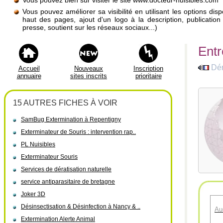
Vous pouvez bien sûr visiter le site www.docteur-nuisibles.com
Vous pouvez améliorer sa visibilité en utilisant les options di
haut des pages, ajout d'un logo à la description, publicati
presse, soutient sur les réseaux sociaux...)
Entr
Dér
Accueil
Nouveaux
Inscription
annuaire
sites inscrits
prioritaire
15 AUTRES FICHES À VOIR
SamBug Extermination à Repentigny
Exterminateur de Souris : intervention rap..
PL Nuisibles
Exterminateur Souris
Services de dératisation naturelle
service antiparasitaire de bretagne
Joker 3D
Désinsectisation & Désinfection à Nancy & ..
Au
Extermination Alerte Animal