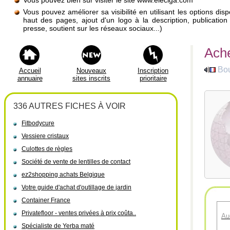
Vous pouvez bien sûr visiter le site www.eleciga.com
Vous pouvez améliorer sa visibilité en utilisant les options di
haut des pages, ajout d'un logo à la description, publicati
presse, soutient sur les réseaux sociaux...)
Ache
Bou
Accueil
Nouveaux
Inscription
annuaire
sites inscrits
prioritaire
336 AUTRES FICHES À VOIR
Fitbodycure
Vessiere cristaux
Culottes de règles
Société de vente de lentilles de contact
ez2shopping achats Belgique
Votre guide d'achat d'outillage de jardin
Container France
Privatefloor - ventes privées à prix coûta..
Au
Spécialiste de Yerba maté