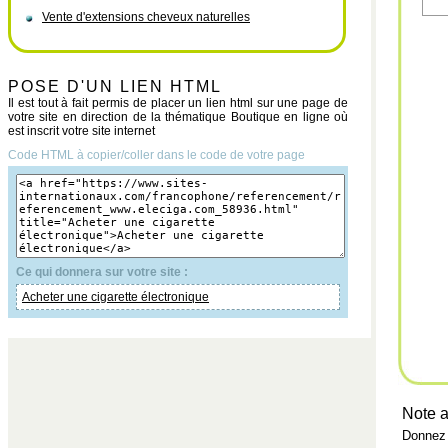
Vente d'extensions cheveux naturelles
POSE D'UN LIEN HTML
Il est tout à fait permis de placer un lien html sur une page de
votre site en direction de la thématique Boutique en ligne où
est inscrit votre site internet
Code HTML à copier/coller dans le code de votre page
Ce qui donnera sur votre site :
Acheter une cigarette électronique
Note a
Donnez 