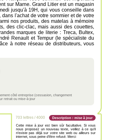
nt sur Marne. Grand Litier est un magasin
samedi jusqu'à 19H, qui vous conseille dans
e, dans l'achat de votre sommier et de votre
parmi nos produits, des matelas à mémoire
s, des clic-clac, mais aussi des couettes,
grandes marques de literie : Treca, Bultex,
dré Renault et Tempur (le spécialiste du
ce à notre réseau de distributeurs, vous
ngement côté entreprise (cessasion, changement
r retrait ou mise-à-jour
703 lettres / 4000
Description : mise à jour
Cette mise à jour est bien sûr facultative. Si vous
nous proposez un nouveau texte, veillez à ce qu'il
n'existe pas déjà sur votre site web ou ailleurs sur
internet, sous peine d'être refusé. Merci