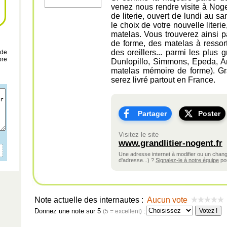
venez nous rendre visite à Noge
de literie, ouvert de lundi au 
le choix de votre nouvelle literi
matelas. Vous trouverez ainsi 
de forme, des matelas à ressort
des oreillers... parmi les plus 
 de
bre
Dunlopillo, Simmons, Epeda, An
matelas mémoire de forme). Grâ
serez livré partout en France.
Partager
Poster
Visitez le site
www.grandlitier-nogent.fr
Une adresse internet à modifier ou un cha
d'adresse...) ?
Signalez-le à notre équipe
pou
Note actuelle des internautes :
Aucun vote
Donnez une note sur 5
:
(5 = excellent)