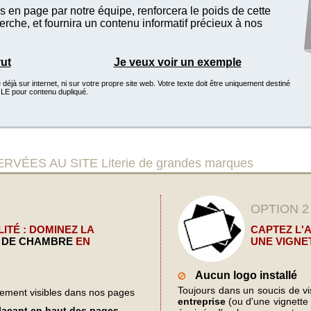
 en page par notre équipe, renforcera le poids de cette
che, et fournira un contenu informatif précieux à nos
rut
Je veux voir un exemple
éjà sur internet, ni sur votre propre site web. Votre texte doit être uniquement destiné
GLE pour contenu dupliqué.
ES AU SITE Literie de grandes marques
OPTION 2
ITÉ : DOMINEZ LA
CAPTEZ L'
R DE CHAMBRE
EN
UNE VIGNE
Aucun logo installé
Toujours dans un soucis de visi
lement visibles dans nos pages
entreprise
(ou d'une vignette d
plaçant en haut des pages