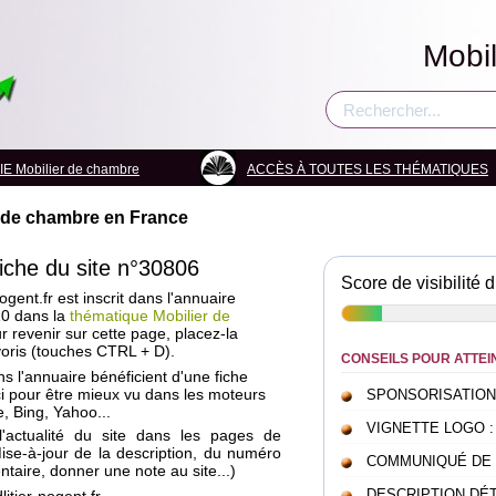
Mobi
 Mobilier de chambre
ACCÈS À TOUTES LES THÉMATIQUES
r de chambre en France
fiche du site n°30806
Score de visibilité d
ogent.fr est inscrit dans l'annuaire
10 dans la
thématique Mobilier de
r revenir sur cette page, placez-la
oris (touches CTRL + D).
CONSEILS POUR ATTEI
ans l'annuaire bénéficient d'une fiche
i pour être mieux vu dans les moteurs
SPONSORISATION : c
, Bing, Yahoo...
VIGNETTE LOGO : pou
l'actualité du site dans les pages de
Mise-à-jour de la description, du numéro
COMMUNIQUÉ DE PRE
taire, donner une note au site...)
DESCRIPTION DÉTAI