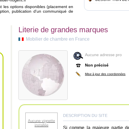
itier-nogent.fr
ant les options disponibles (placement en
iption, publication d'un communiqué de
Literie de grandes marques
Mobilier de chambre en France
Aucune adresse pro
Non précisé
Mise à jour des coordonnées
DESCRIPTION DU SITE
Aucune vignette
installée
Si comme la majeure partie de