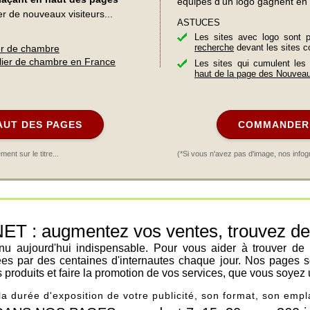
équipés d'un logo gagnent en 
er de nouveaux visiteurs...
ASTUCES
Les sites avec logo sont 
recherche
devant les sites c
ier de chambre
lier de chambre en France
Les sites qui cumulent les
haut de la page des Nouvea
AUT DES PAGES
COMMANDER 
nt sur le titre...
(*Si vous n'avez pas d'image, nos infog
: augmentez vos ventes, trouvez de n
venu aujourd'hui indispensable. Pour vous aider à trouver de
ées par des centaines d'internautes chaque jour. Nos pages s
os produits et faire la promotion de vos services, que vous soyez 
 la durée d'exposition de votre publicité, son format, son em