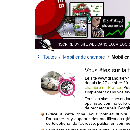
INSCRIRE UN SITE WEB DANS LA CATEGORIE
📁
Toutes
/
Mobilier de chambre
/
Mobilie
Vous êtes sur la 
Le site www.grandlitier-n
depuis le 27 octobre 20
chambre en France
. Pou
simplement dans vos fav
Tous les sites inscrits d
optimisée comme celle-c
de recherche tels Google
Grâce à cette fiche, vous pouvez suivre 
l'annuaire et y apporter des modifications (
de téléphone, de l'adresse, publier un commen