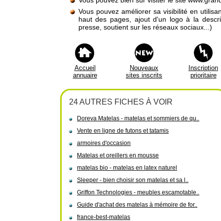
Vous pouvez bien sûr visiter le site www.grandl
Vous pouvez améliorer sa visibilité en utilis
haut des pages, ajout d'un logo à la descr
presse, soutient sur les réseaux sociaux...)
Accueil
Nouveaux
Inscription
annuaire
sites inscrits
prioritaire
24 AUTRES FICHES À VOIR
Doreva Matelas - matelas et sommiers de qu..
Vente en ligne de futons et tatamis
armoires d'occasion
Matelas et oreillers en mousse
matelas bio - matelas en latex naturel
Sleeper - bien choisir son matelas et sa l..
Griffon Technologies - meubles escamotable..
Guide d'achat des matelas à mémoire de for..
france-best-matelas