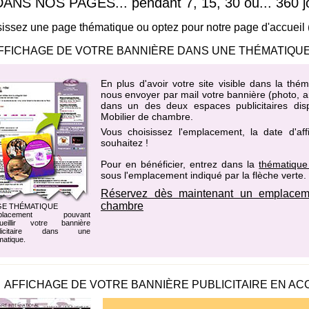
 NOS PAGES... pendant 7, 15, 30 ou... 360 jo
issez une page thématique ou optez pour notre page d'accueil
FFICHAGE DE VOTRE BANNIÈRE DANS UNE THÉMATIQUE
En plus d'avoir votre site visible dans la th
nous envoyer par mail votre bannière (photo, an
dans un des
deux espaces publicitaires di
Mobilier de chambre
.
Vous choisissez l'emplacement, la date d'af
souhaitez !
Pour en bénéficier, entrez dans la
thématique
sous l'emplacement indiqué par la flèche verte.
Réservez dès maintenant un emplaceme
chambre
GE THÉMATIQUE
placement pouvant
ueillir votre bannière
blicitaire dans une
matique.
AFFICHAGE DE VOTRE BANNIÈRE PUBLICITAIRE EN AC