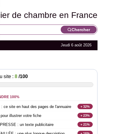
lier de chambre en France
Chercher
Jeudi 6 août 2026
u site :
8
/100
NDRE 100%
e site en haut des pages de l'annuaire
+ 32%
r illustrer votre fiche
+ 23%
SSE : un texte publicitaire
+ 21%
LLÉE : une plus longue description
+ 16%