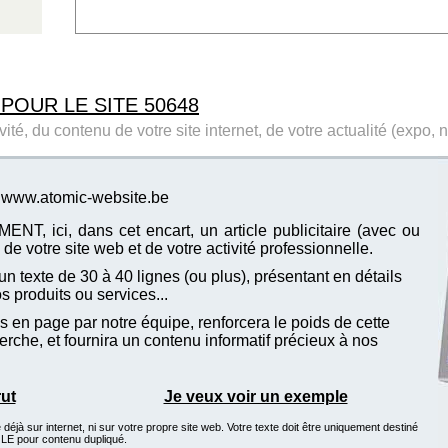
 POUR LE SITE 50648
ité, du contenu de votre site internet, de votre actualité (expo, 
te www.atomic-website.be
T, ici, dans cet encart, un article publicitaire (avec ou
de votre site web et de votre activité professionnelle.
n texte de 30 à 40 lignes (ou plus), présentant en détails
vos produits ou services...
 en page par notre équipe, renforcera le poids de cette
che, et fournira un contenu informatif précieux à nos
rut
Je veux voir un exemple
éjà sur internet, ni sur votre propre site web. Votre texte doit être uniquement destiné
GLE pour contenu dupliqué.