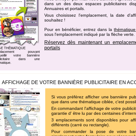
dans un des
deux espaces publicitaires di
Annuaires et portails
.
Vous choisissez l'emplacement, la date d'af
souhaitez !
Pour en bénéficier, entrez dans la
thématique
sous l'emplacement indiqué par la flèche verte.
Réservez dès maintenant un emplaceme
portails
GE THÉMATIQUE
placement pouvant
ueillir votre bannière
blicitaire dans une
matique.
AFFICHAGE DE VOTRE BANNIÈRE PUBLICITAIRE EN AC
Si vous préférez afficher une bannière publ
que dans une thématique ciblée, c'est possi
En commandant l'affichage de votre publicit
garantie d' être lu par des centaines d'inter
3 emplacements sont disponibles pour affi
différents (carré ou rectangle).
Pour commander la pose de votre bann