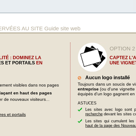
ÉES AU SITE Guide site web
OPTION 2
ITÉ : DOMINEZ LA
CAPTEZ L'
S ET PORTAILS
EN
UNE VIGNE
Aucun logo installé
Toujours dans un soucis de visi
lement visibles dans nos pages
entreprise
(ou d'une vignette d
plaçant en haut des pages
équipés d'un logo gagnent en 
er de nouveaux visiteurs...
ASTUCES
Les sites avec logo sont 
recherche
devant les sites c
es et portails
Les sites qui cumulent les
haut de la page des Nouvea