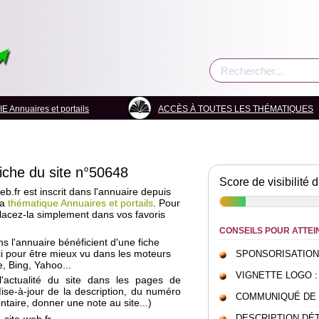
nnuaires et portails
ACCÈS À TOUTES LES THÉMATIQUES
fiche du site n°50648
Score de visibilité d
b.fr est inscrit dans l'annuaire depuis
la
thématique Annuaires et portails
. Pour
placez-la simplement dans vos favoris
CONSEILS POUR ATTEI
ans l'annuaire bénéficient d'une fiche
i pour être mieux vu dans les moteurs
SPONSORISATION : c
, Bing, Yahoo...
VIGNETTE LOGO : pou
l'actualité du site dans les pages de
Mise-à-jour de la description, du numéro
COMMUNIQUÉ DE PRE
taire, donner une note au site...)
DESCRIPTION DÉTAI