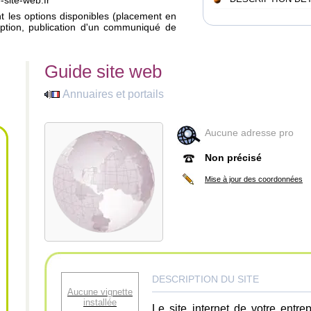
-site-web.fr
ant les options disponibles (placement en
iption, publication d'un communiqué de
Guide site web
Annuaires et portails
Aucune adresse pro
Non précisé
Mise à jour des coordonnées
DESCRIPTION DU SITE
Aucune vignette
installée
Le site internet de votre entre