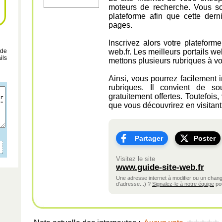
moteurs de recherche. Vous souh
plateforme afin que cette dern
pages.
Inscrivez alors votre plateform
 de
web.fr. Les meilleurs portails w
ils
mettons plusieurs rubriques à vo
Ainsi, vous pourrez facilement 
rubriques. Il convient de so
gratuitement offertes. Toutefois
que vous découvrirez en visitant
Partager
Poster
Visitez le site
www.guide-site-web.fr
Une adresse internet à modifier ou un cha
d'adresse...) ?
Signalez-le à notre équipe
pou