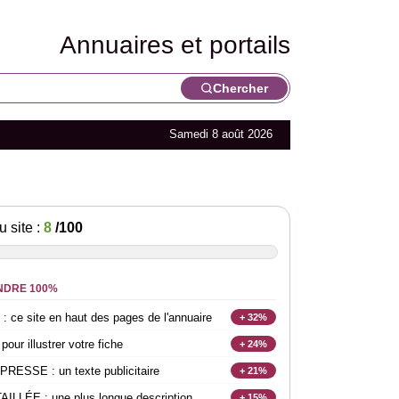
Annuaires et portails
Chercher
Samedi 8 août 2026
u site :
8
/100
NDRE 100%
e site en haut des pages de l'annuaire
+ 32%
r illustrer votre fiche
+ 24%
SSE : un texte publicitaire
+ 21%
LLÉE : une plus longue description
+ 15%