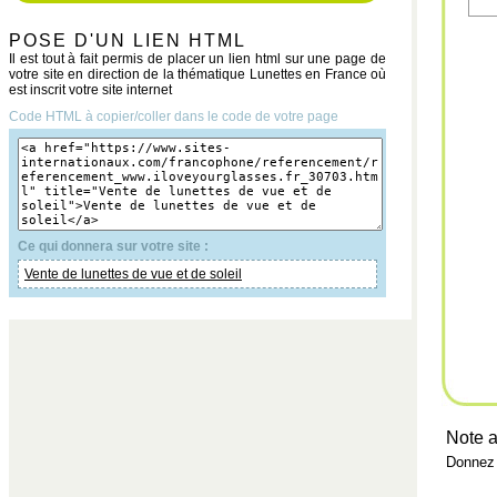
POSE D'UN LIEN HTML
Il est tout à fait permis de placer un lien html sur une page de
votre site en direction de la thématique Lunettes en France où
est inscrit votre site internet
Code HTML à copier/coller dans le code de votre page
Ce qui donnera sur votre site :
Vente de lunettes de vue et de soleil
Note a
Donnez 