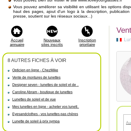
Vous pouvez bien sûr visiter le site www.iloveyourglasses.fr
Vous pouvez améliorer sa visibilité en utilisant les options di
haut des pages, ajout d'un logo à la description, publicati
presse, soutient sur les réseaux sociaux...)
Vent
Lun
Accueil
Nouveaux
Inscription
annuaire
sites inscrits
prioritaire
8 AUTRES FICHES À VOIR
Opticien en ligne - ChezMike
Vente de montures de lunettes
Designer seven - lunettes de soleil et de ..
Caroline Abram - boutique de lunettes
Lunettes de soleil et de vue
Mes lunettes en ligne - acheter vos lunett..
Eyesandclothes - vos lunettes pas chères
Lunette de soleil à prix sympa
Au