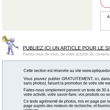
A
PUBLIEZ ICI UN ARTICLE POUR LE SI
Parlez-nous de vous, de votre activité, du contenu d
Cette section est réservée au site www.optiqueduso
Vous pouvez publier GRATUITEMENT, ici, dans cet
sans photos), faisant la promotion de votre site we
Faites-nous simplement parvenir un texte de 30 à 4
votre activité, votre savoir-faire, vos produits ou se
Ce texte agrémenté de photos, mis en page par not
page auprès des moteurs de recherche, et fournira