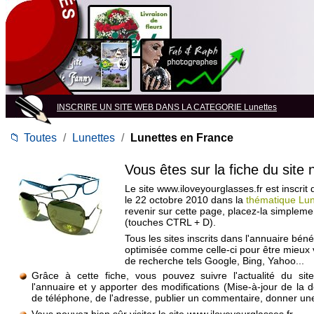
INSCRIRE UN SITE WEB DANS LA CATEGORIE Lunettes
📁
Toutes
/
Lunettes
/
Lunettes en France
Vous êtes sur la fiche du site
Le site www.iloveyourglasses.fr est inscrit
le 22 octobre 2010 dans la
thématique Lun
revenir sur cette page, placez-la simpleme
(touches CTRL + D).
Tous les sites inscrits dans l'annuaire béné
optimisée comme celle-ci pour être mieux
de recherche tels Google, Bing, Yahoo...
Grâce à cette fiche, vous pouvez suivre l'actualité du si
l'annuaire et y apporter des modifications (Mise-à-jour de la 
de téléphone, de l'adresse, publier un commentaire, donner une 