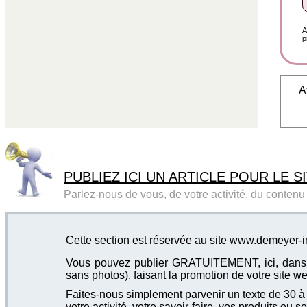
A
p
A
PUBLIEZ ICI UN ARTICLE POUR LE SI
Parlez-nous de vous, de votre activité, du contenu d
Cette section est réservée au site www.demeyer-
Vous pouvez publier GRATUITEMENT, ici, dans cet
sans photos), faisant la promotion de votre site we
Faites-nous simplement parvenir un texte de 30 à 4
votre activité, votre savoir-faire, vos produits ou se