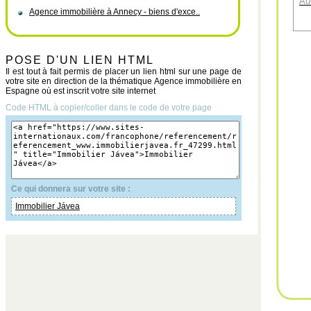
Au
Agence immobilière à Annecy - biens d'exce..
POSE D'UN LIEN HTML
Il est tout à fait permis de placer un lien html sur une page de
votre site en direction de la thématique Agence immobilière en
Espagne où est inscrit votre site internet
Code HTML à copier/coller dans le code de votre page
Ce qui donnera sur votre site :
Immobilier Jávea