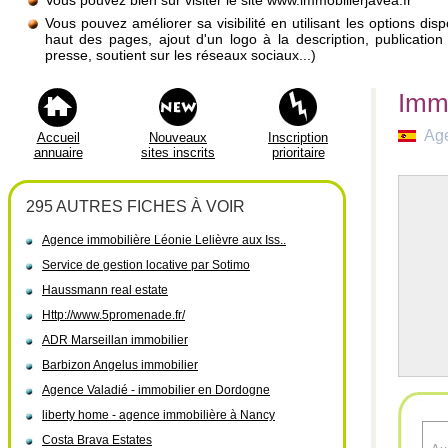
Vous pouvez bien sûr visiter le site www.immobilierjavea.fr
Vous pouvez améliorer sa visibilité en utilisant les options di
haut des pages, ajout d'un logo à la description, publicati
presse, soutient sur les réseaux sociaux...)
Immo
Age
Accueil
Nouveaux
Inscription
annuaire
sites inscrits
prioritaire
295 AUTRES FICHES À VOIR
Agence immobilière Léonie Lelièvre aux Iss..
Service de gestion locative par Sotimo
Haussmann real estate
Http://www.5promenade.fr/
ADR Marseillan immobilier
Barbizon Angelus immobilier
Agence Valadié - immobilier en Dordogne
liberty home - agence immobilière à Nancy
Costa Brava Estates