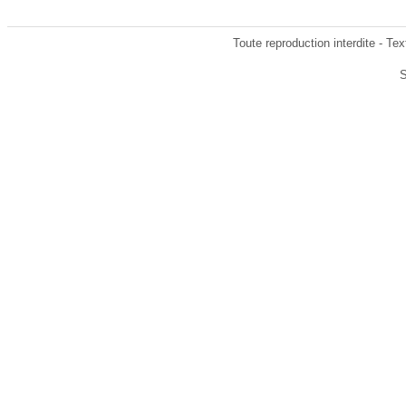
Toute reproduction interdite - T
S