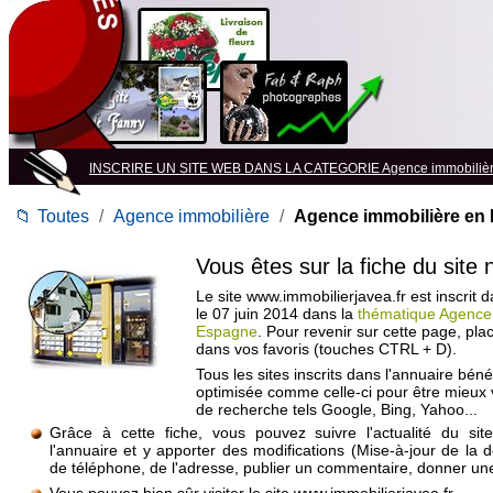
INSCRIRE UN SITE WEB DANS LA CATEGORIE Agence immobiliè
📁
Toutes
/
Agence immobilière
/
Agence immobilière en
Vous êtes sur la fiche du site
Le site www.immobilierjavea.fr est inscrit 
le 07 juin 2014 dans la
thématique Agence
Espagne
. Pour revenir sur cette page, pl
dans vos favoris (touches CTRL + D).
Tous les sites inscrits dans l'annuaire béné
optimisée comme celle-ci pour être mieux
de recherche tels Google, Bing, Yahoo...
Grâce à cette fiche, vous pouvez suivre l'actualité du si
l'annuaire et y apporter des modifications (Mise-à-jour de la 
de téléphone, de l'adresse, publier un commentaire, donner une 