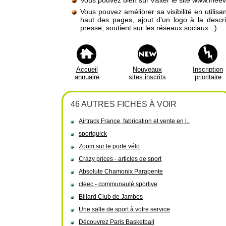
Vous pouvez bien sûr visiter le site www.ine
Vous pouvez améliorer sa visibilité en utilis
haut des pages, ajout d'un logo à la descr
presse, soutient sur les réseaux sociaux...)
Accueil
Nouveaux
Inscription
annuaire
sites inscrits
prioritaire
46 AUTRES FICHES À VOIR
Airtrack France, fabrication et vente en l..
sportquick
Zoom sur le porte vélo
Crazy prices - articles de sport
Absolute Chamonix Parapente
cleec - communauté sportive
Billard Club de Jambes
Une salle de sport à votre service
Découvrez Paris Basketball