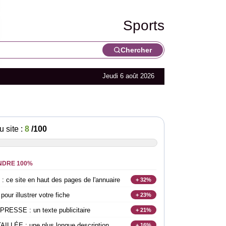
Sports
Chercher
Jeudi 6 août 2026
u site :
8
/100
NDRE 100%
e site en haut des pages de l'annuaire
+ 32%
r illustrer votre fiche
+ 23%
SSE : un texte publicitaire
+ 21%
LLÉE : une plus longue description
+ 16%