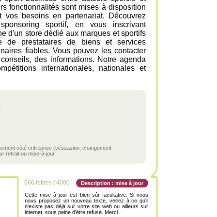
rs fonctionnalités sont mises à disposition
 et vos besoins en partenariat. Découvrez
ponsoring sportif, en vous inscrivant
ne d'un store dédié aux marques et sportifs
re de prestataires de biens et services
aires fiables. Vous pouvez les contacter
conseils, des informations. Notre agenda
pétitions internationales, nationales et
ngement côté entreprise (cessasion, changement
r retrait ou mise-à-jour
666 lettres / 4000
Description : mise à jour
Cette mise à jour est bien sûr facultative. Si vous
nous proposez un nouveau texte, veillez à ce qu'il
n'existe pas déjà sur votre site web ou ailleurs sur
internet, sous peine d'être refusé. Merci