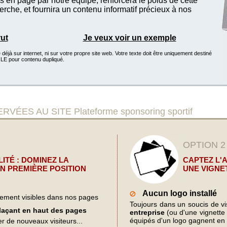
 en page par notre équipe, renforcera le poids de cette
che, et fournira un contenu informatif précieux à nos
rut
Je veux voir un exemple
éjà sur internet, ni sur votre propre site web. Votre texte doit être uniquement destiné
GLE pour contenu dupliqué.
S AU SITE Plateforme sponsoring sportif
OPTION 2
ITÉ : DOMINEZ LA
CAPTEZ L'
N PREMIÈRE POSITION
UNE VIGNE
Aucun logo installé
lement visibles dans nos pages
Toujours dans un soucis de visi
plaçant en haut des pages
entreprise
(ou d'une vignette d
équipés d'un logo gagnent en 
er de nouveaux visiteurs...