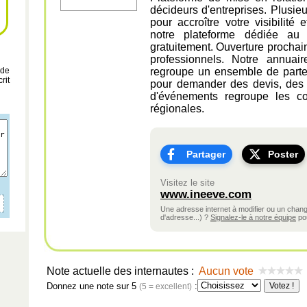
décideurs d'entreprises. Plusieu
pour accroître votre visibilité
notre plateforme dédiée au s
gratuitement. Ouverture prochai
professionnels. Notre annuai
 de
regroupe un ensemble de parten
rit
pour demander des devis, des 
d'événements regroupe les com
régionales.
Partager
Poster
Visitez le site
www.ineeve.com
Une adresse internet à modifier ou un cha
d'adresse...) ?
Signalez-le à notre équipe
pou
Note actuelle des internautes :
Aucun vote
Donnez une note sur 5
:
(5 = excellent)