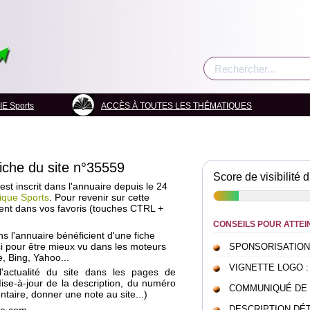
E Sports
ACCÈS À TOUTES LES THÉMATIQUES
fiche du site n°35559
Score de visibilité d
st inscrit dans l'annuaire depuis le 24
ique Sports
. Pour revenir sur cette
ent dans vos favoris (touches CTRL +
CONSEILS POUR ATTEI
ans l'annuaire bénéficient d'une fiche
i pour être mieux vu dans les moteurs
SPONSORISATION : c
, Bing, Yahoo...
VIGNETTE LOGO : pou
l'actualité du site dans les pages de
Mise-à-jour de la description, du numéro
COMMUNIQUÉ DE PRE
taire, donner une note au site...)
DESCRIPTION DÉTAI