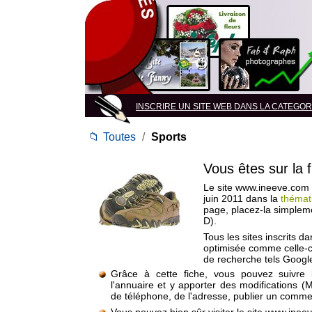
INSCRIRE UN SITE WEB DANS LA CATEGORI
📁
Toutes
/
Sports
Vous êtes sur la 
Le site www.ineeve.com e
juin 2011 dans la
thémat
page, placez-la simplem
D).
Tous les sites inscrits d
optimisée comme celle-c
de recherche tels Google
Grâce à cette fiche, vous pouvez suivre 
l'annuaire et y apporter des modifications (
de téléphone, de l'adresse, publier un commen