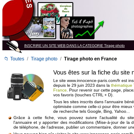
INSCRIRE UN SITE WEB DANS LA CATEGORIE Tirage photo
📁
Toutes
/
Tirage photo
/
Tirage photo en France
Vous êtes sur la fiche du site
Le site www.innocence-paris.com/fr est insc
depuis le 29 juin 2023 dans la
thématique 
France
. Pour revenir sur cette page, plac
vos favoris (touches CTRL + D).
Tous les sites inscrits dans l'annuaire béné
optimisée comme celle-ci pour être mieux
de recherche tels Google, Bing, Yahoo...
Grâce à cette fiche, vous pouvez suivre l'actualité du si
l'annuaire et y apporter des modifications (Mise-à-jour de la 
de téléphone, de l'adresse, publier un commentaire, donner une 