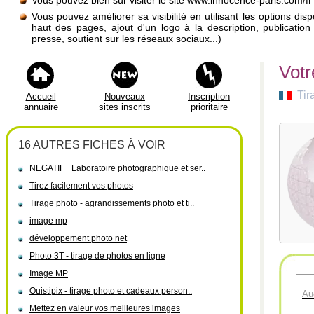
Vous pouvez bien sûr visiter le site www.innocence-paris.com/fr
Vous pouvez améliorer sa visibilité en utilisant les options di
haut des pages, ajout d'un logo à la description, publicati
presse, soutient sur les réseaux sociaux...)
Votr
Tir
Accueil
Nouveaux
Inscription
annuaire
sites inscrits
prioritaire
16 AUTRES FICHES À VOIR
NEGATIF+ Laboratoire photographique et ser..
Tirez facilement vos photos
Tirage photo - agrandissements photo et ti..
image mp
développement photo net
Photo 3T - tirage de photos en ligne
Image MP
Ouistipix - tirage photo et cadeaux person..
Au
Mettez en valeur vos meilleures images