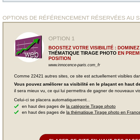
OPTIONS DE RÉFÉRENCEMENT RÉSERVÉES AU SITE Vo
OPTION 1
BOOSTEZ VOTRE VISIBILITÉ : DOMINEZ
THÉMATIQUE TIRAGE PHOTO
EN PREM
POSITION
www.innocence-paris.com_fr
Comme 22421 autres sites, ce site est actuellement visibles d
Vous pouvez améliorer sa visibilité en le plaçant en haut 
il sera mieux vu, ce qui lui permettra de gagner de nouveaux visi
Celui-ci se placera automatiquement...
en haut des pages de
la catégorie Tirage photo
en haut des pages de
la thématique Tirage photo en Franc