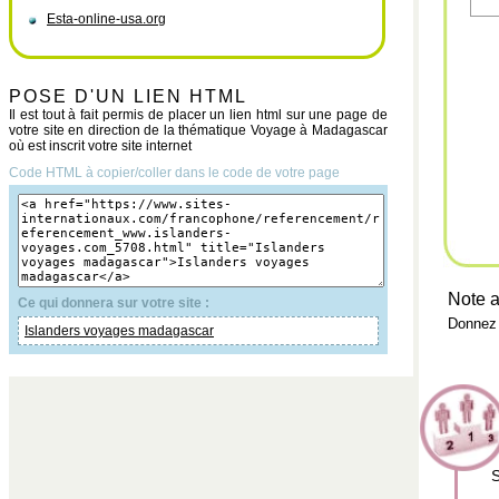
Esta-online-usa.org
POSE D'UN LIEN HTML
Il est tout à fait permis de placer un lien html sur une page de
votre site en direction de la thématique Voyage à Madagascar
où est inscrit votre site internet
Code HTML à copier/coller dans le code de votre page
Note a
Ce qui donnera sur votre site :
Donnez 
Islanders voyages madagascar
S