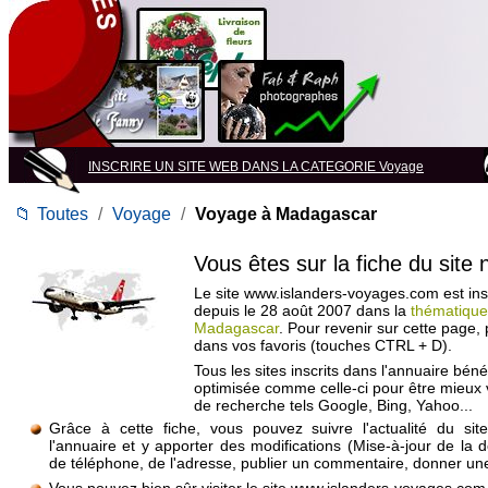
INSCRIRE UN SITE WEB DANS LA CATEGORIE Voyage
📁
Toutes
/
Voyage
/
Voyage à Madagascar
Vous êtes sur la fiche du site
Le site www.islanders-voyages.com est insc
depuis le 28 août 2007 dans la
thématique
Madagascar
. Pour revenir sur cette page,
dans vos favoris (touches CTRL + D).
Tous les sites inscrits dans l'annuaire béné
optimisée comme celle-ci pour être mieux
de recherche tels Google, Bing, Yahoo...
Grâce à cette fiche, vous pouvez suivre l'actualité du si
l'annuaire et y apporter des modifications (Mise-à-jour de la 
de téléphone, de l'adresse, publier un commentaire, donner une 