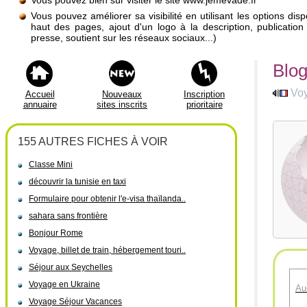
Vous pouvez bien sûr visiter le site www.jemevade.fr
Vous pouvez améliorer sa visibilité en utilisant les options di
haut des pages, ajout d'un logo à la description, publicati
presse, soutient sur les réseaux sociaux...)
Blog
Vo
Accueil
Nouveaux
Inscription
annuaire
sites inscrits
prioritaire
155 AUTRES FICHES À VOIR
Classe Mini
découvrir la tunisie en taxi
Formulaire pour obtenir l'e-visa thaïlanda..
sahara sans frontière
Bonjour Rome
Voyage, billet de train, hébergement touri..
Séjour aux Seychelles
Voyage en Ukraine
Au
Voyage Séjour Vacances