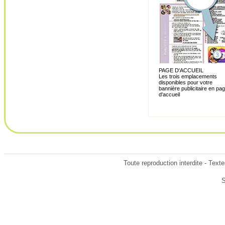
PAGE D'ACCUEIL
Les trois emplacements
disponibles pour votre
bannière publicitaire en pa
d'accueil
Toute reproduction interdite - Tex
S