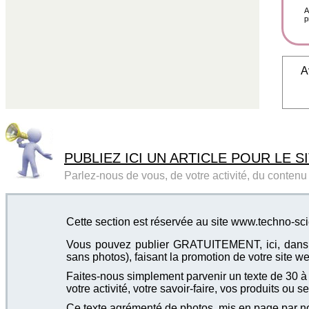
A
p
A
PUBLIEZ ICI UN ARTICLE POUR LE SI
Parlez-nous de vous, de votre activité, du contenu d
Cette section est réservée au site www.techno-sc
Vous pouvez publier GRATUITEMENT, ici, dans cet
sans photos), faisant la promotion de votre site we
Faites-nous simplement parvenir un texte de 30 à 4
votre activité, votre savoir-faire, vos produits ou se
Ce texte agrémenté de photos, mis en page par not