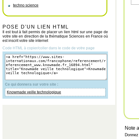
techno science
POSE D'UN LIEN HTML
Il est tout à fait permis de placer un lien html sur une page de
votre site en direction de la thématique Sciences en France où
est inscrit votre site internet
Code HTML à copier/coller dans le code de votre page
Ce qui donnera sur votre site :
Knowmade veille technologique
Note a
Donnez 