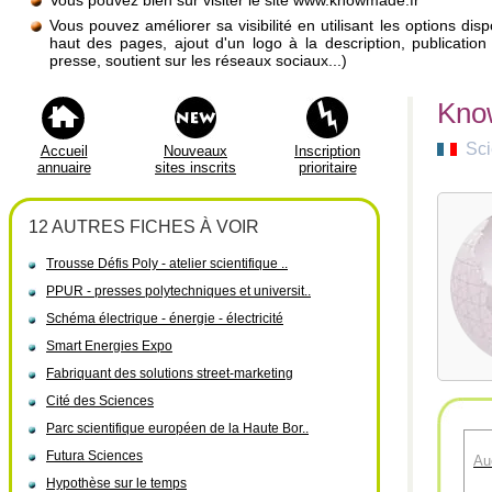
Vous pouvez bien sûr visiter le site www.knowmade.fr
Vous pouvez améliorer sa visibilité en utilisant les options di
haut des pages, ajout d'un logo à la description, publicati
presse, soutient sur les réseaux sociaux...)
Know
Sci
Accueil
Nouveaux
Inscription
annuaire
sites inscrits
prioritaire
12 AUTRES FICHES À VOIR
Trousse Défis Poly - atelier scientifique ..
PPUR - presses polytechniques et universit..
Schéma électrique - énergie - électricité
Smart Energies Expo
Fabriquant des solutions street-marketing
Cité des Sciences
Parc scientifique européen de la Haute Bor..
Futura Sciences
Au
Hypothèse sur le temps