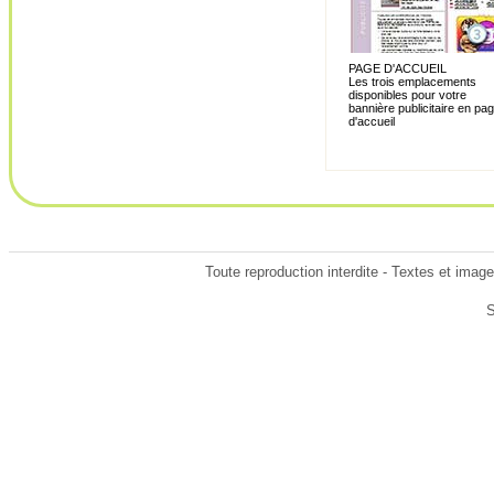
PAGE D'ACCUEIL
Les trois emplacements
disponibles pour votre
bannière publicitaire en pa
d'accueil
Toute reproduction interdite - Textes et ima
S