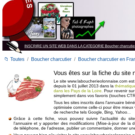
INSCRIRE UN SITE WEB DANS LA CATEGORIE Boucher charcutie
📁
Toutes
/
Boucher charcutier
/
Boucher charcutier en Fra
Vous êtes sur la fiche du site
Le site www.laboucherieolonnaise.com est i
depuis le 01 juillet 2013 dans la
thématiqu
dans les Pays de la Loire
. Pour revenir sur
simplement dans vos favoris (touches CTR
Tous les sites inscrits dans l'annuaire béné
optimisée comme celle-ci pour être mieux
de recherche tels Google, Bing, Yahoo...
Grâce à cette fiche, vous pouvez suivre l'actualité du si
l'annuaire et y apporter des modifications (Mise-à-jour de la 
de téléphone, de l'adresse, publier un commentaire, donner une 