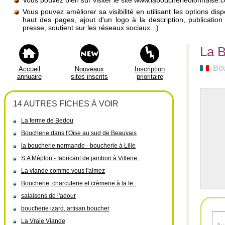
Vous pouvez bien sûr visiter le site www.laboucherieolonnaise.
Vous pouvez améliorer sa visibilité en utilisant les options di
haut des pages, ajout d'un logo à la description, publicati
presse, soutient sur les réseaux sociaux...)
La B
Bou
Accueil
Nouveaux
Inscription
annuaire
sites inscrits
prioritaire
14 AUTRES FICHES À VOIR
La ferme de Bedou
Boucherie dans l'Oise au sud de Beauvais
la boucherie normande - boucherie à Lille
S.A Méplon - fabricant de jambon à Villene..
La viande comme vous l'aimez
Boucherie, charcuterie et crèmerie à la fe..
salaisons de l'adour
boucherie izard, artisan boucher
La Vraie Viande