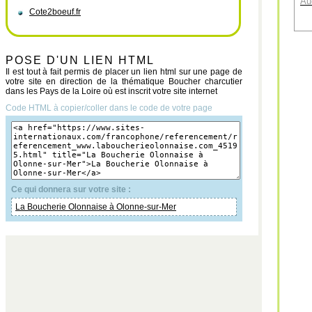
Au
Cote2boeuf.fr
POSE D'UN LIEN HTML
Il est tout à fait permis de placer un lien html sur une page de
votre site en direction de la thématique Boucher charcutier
dans les Pays de la Loire où est inscrit votre site internet
Code HTML à copier/coller dans le code de votre page
Ce qui donnera sur votre site :
La Boucherie Olonnaise à Olonne-sur-Mer