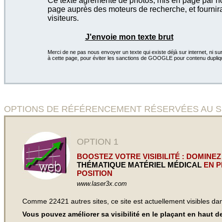
Ce texte agrémenté de photos, mis en page par not
page auprès des moteurs de recherche, et fournira
visiteurs.
J'envoie mon texte brut
Merci de ne pas nous envoyer un texte qui existe déjà sur internet, ni sur
à cette page, pour éviter les sanctions de GOOGLE pour contenu dupliq
OPTIONS DE RÉFÉRENCEMENT RÉSERVÉES AU SITE Las
OPTION 1
BOOSTEZ VOTRE VISIBILITÉ : DOMINEZ
THÉMATIQUE MATÉRIEL MÉDICAL
EN P
POSITION
www.laser3x.com
Comme 22421 autres sites, ce site est actuellement visibles d
Vous pouvez améliorer sa visibilité en le plaçant en haut 