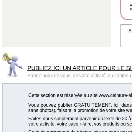
A
p
A
PUBLIEZ ICI UN ARTICLE POUR LE SI
Parlez-nous de vous, de votre activité, du contenu d
Cette section est réservée au site www.ceinture-
Vous pouvez publier GRATUITEMENT, ici, dans cet
sans photos), faisant la promotion de votre site we
Faites-nous simplement parvenir un texte de 30 à 4
votre activité, votre savoir-faire, vos produits ou se