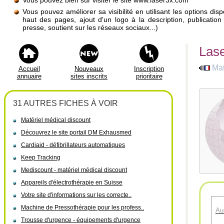
Vous pouvez bien sûr visiter le site www.laser3x.com
Vous pouvez améliorer sa visibilité en utilisant les options di
haut des pages, ajout d'un logo à la description, publicati
presse, soutient sur les réseaux sociaux...)
Lase
Mat
Accueil
Nouveaux
Inscription
annuaire
sites inscrits
prioritaire
31 AUTRES FICHES À VOIR
Matériel médical discount
Découvrez le site portail DM Exhausmed
Cardiaid - défibrillateurs automatiques
Keep Tracking
Mediscount - matériel médical discount
Appareils d'électrothérapie en Suisse
Votre site d'informations sur les correcte..
Machine de Pressothérapie pour les profess..
Au
Trousse d'urgence - équipements d'urgence