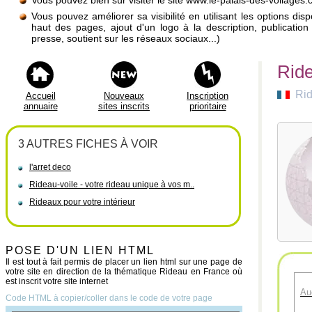
Vous pouvez bien sûr visiter le site www.le-palais-des-voilages
Vous pouvez améliorer sa visibilité en utilisant les options di
haut des pages, ajout d'un logo à la description, publicati
presse, soutient sur les réseaux sociaux...)
Ride
Rid
Accueil
Nouveaux
Inscription
annuaire
sites inscrits
prioritaire
3 AUTRES FICHES À VOIR
l'arret deco
Rideau-voile - votre rideau unique à vos m..
Rideaux pour votre intérieur
POSE D'UN LIEN HTML
Il est tout à fait permis de placer un lien html sur une page de
votre site en direction de la thématique Rideau en France où
est inscrit votre site internet
Au
Code HTML à copier/coller dans le code de votre page