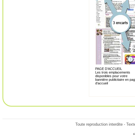
PAGE D'ACCUEIL
Les trois emplacements
disponibles pour votre
bannière publicitaire en pa
d'accueil
Toute reproduction interdite - Tex
S