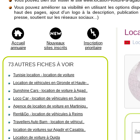
Vous pouvez bien sûr visiter le site www.location-voiture-a-agad
Vous pouvez améliorer sa visibilité en utilisant les options di
haut des pages, ajout d'un logo à la description, publicati
presse, soutient sur les réseaux sociaux...)
Loca
Loc
Accueil
Nouveaux
Inscription
annuaire
sites inscrits
prioritaire
73 AUTRES FICHES À VOIR
Tunisie location - location de voiture
Location de véhicules en Gironde et Haute-..
Sunshine Cars - location de voiture à Agad..
Loco Car - location de véhicules en Suisse
Agence de location de voiture en Martiniqu..
Rent&Go - location de véhicules à Reims
Travellers Auto Barn - location de véhicul..
location de voitures sur Agadir et Casabla..
Au
Location de voiture à Oujda