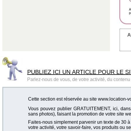
A
p
A
PUBLIEZ ICI UN ARTICLE POUR LE SI
Parlez-nous de vous, de votre activité, du contenu d
Cette section est réservée au site www.location-
Vous pouvez publier GRATUITEMENT, ici, dans cet
sans photos), faisant la promotion de votre site we
Faites-nous simplement parvenir un texte de 30 à 4
votre activité, votre savoir-faire, vos produits ou se