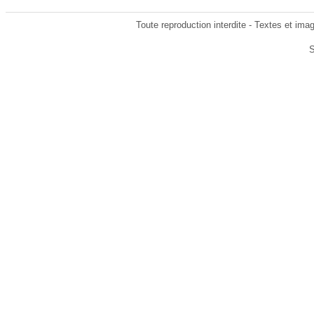
Toute reproduction interdite - Textes et im
S