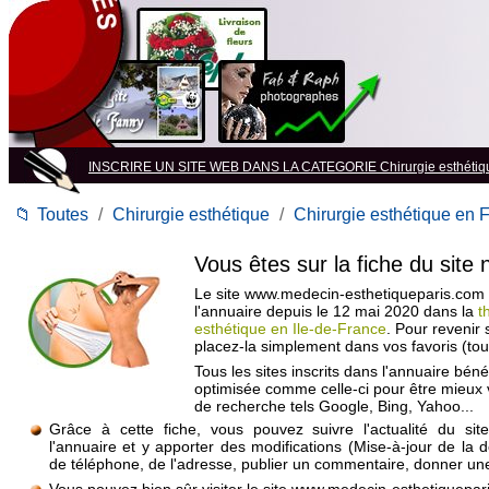
INSCRIRE UN SITE WEB DANS LA CATEGORIE Chirurgie esthétiq
📁
Toutes
/
Chirurgie esthétique
/
Chirurgie esthétique en 
Vous êtes sur la fiche du site
Le site www.medecin-esthetiqueparis.com e
l'annuaire depuis le 12 mai 2020 dans la
t
esthétique en Ile-de-France
. Pour revenir 
placez-la simplement dans vos favoris (to
Tous les sites inscrits dans l'annuaire béné
optimisée comme celle-ci pour être mieux
de recherche tels Google, Bing, Yahoo...
Grâce à cette fiche, vous pouvez suivre l'actualité du si
l'annuaire et y apporter des modifications (Mise-à-jour de la 
de téléphone, de l'adresse, publier un commentaire, donner une 