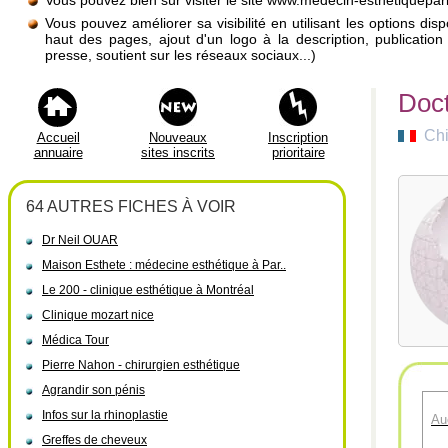
Vous pouvez bien sûr visiter le site www.medecin-esthetiquepar
Vous pouvez améliorer sa visibilité en utilisant les options di
haut des pages, ajout d'un logo à la description, publicati
presse, soutient sur les réseaux sociaux...)
Doc
Chi
Accueil
Nouveaux
Inscription
annuaire
sites inscrits
prioritaire
64 AUTRES FICHES À VOIR
Dr Neil OUAR
Maison Esthete : médecine esthétique à Par..
Le 200 - clinique esthétique à Montréal
Clinique mozart nice
Médica Tour
Pierre Nahon - chirurgien esthétique
Agrandir son pénis
Infos sur la rhinoplastie
Au
Greffes de cheveux