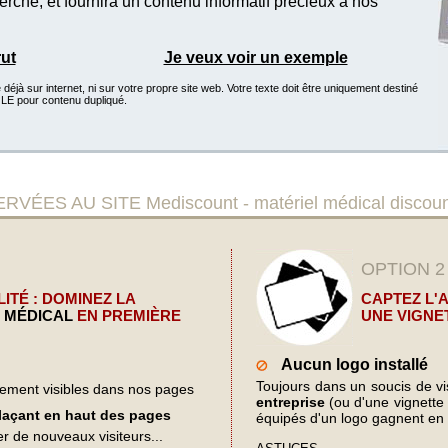
che, et fournira un contenu informatif précieux à nos
rut
Je veux voir un exemple
éjà sur internet, ni sur votre propre site web. Votre texte doit être uniquement destiné
GLE pour contenu dupliqué.
S AU SITE Mediscount - matériel médical discoun
OPTION 2
ITÉ : DOMINEZ LA
CAPTEZ L'
 MÉDICAL
EN PREMIÈRE
UNE VIGNE
Aucun logo installé
Toujours dans un soucis de visi
lement visibles dans nos pages
entreprise
(ou d'une vignette d
plaçant en haut des pages
équipés d'un logo gagnent en 
er de nouveaux visiteurs...