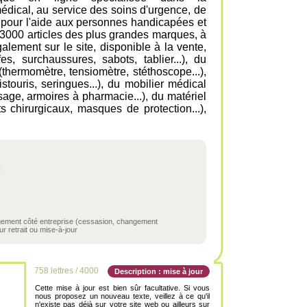
édical, au service des soins d'urgence, de
.. pour l'aide aux personnes handicapées et
3000 articles des plus grandes marques, à
alement sur le site, disponible à la vente,
s, surchaussures, sabots, tablier...), du
(thermomètre, tensiomètre, stéthoscope...),
stouris, seringues...), du mobilier médical
sage, armoires à pharmacie...), du matériel
s chirurgicaux, masques de protection...),
ngement côté entreprise (cessasion, changement
r retrait ou mise-à-jour
758 lettres / 4000
Description : mise à jour
Cette mise à jour est bien sûr facultative. Si vous
nous proposez un nouveau texte, veillez à ce qu'il
n'existe pas déjà sur votre site web ou ailleurs sur