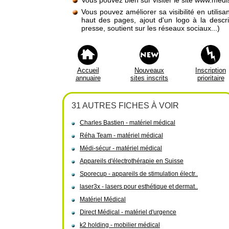
Vous pouvez bien sûr visiter le site www.medi
Vous pouvez améliorer sa visibilité en utilis
haut des pages, ajout d'un logo à la descr
presse, soutient sur les réseaux sociaux...)
Accueil
Nouveaux
Inscription
annuaire
sites inscrits
prioritaire
31 AUTRES FICHES À VOIR
Charles Bastien - matériel médical
Réha Team - matériel médical
Médi-sécur - matériel médical
Appareils d'électrothérapie en Suisse
Sporecup - appareils de stimulation électr..
laser3x - lasers pour esthétique et dermat..
Matériel Médical
Direct Médical - matériel d'urgence
k2 holding - mobilier médical