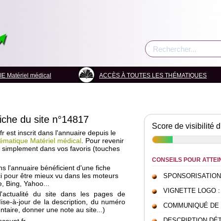
 Matériel médical
ACCÈS À TOUTES LES THÉMATIQUES
fiche du site n°14817
Score de visibilité d
 est inscrit dans l'annuaire depuis le
ématique Matériel médical
. Pour revenir
a simplement dans vos favoris (touches
CONSEILS POUR ATTEI
ans l'annuaire bénéficient d'une fiche
i pour être mieux vu dans les moteurs
SPONSORISATION : c
, Bing, Yahoo...
VIGNETTE LOGO : pou
l'actualité du site dans les pages de
Mise-à-jour de la description, du numéro
COMMUNIQUÉ DE PRE
taire, donner une note au site...)
DESCRIPTION DÉTAI