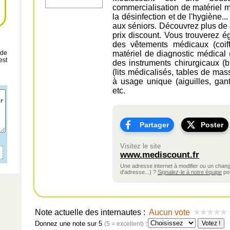
commercialisation de matériel m
la désinfection et de l'hygiène.
aux séniors. Découvrez plus de 
prix discount. Vous trouverez ég
des vêtements médicaux (coiffe
 de
matériel de diagnostic médical 
est
des instruments chirurgicaux (bi
(lits médicalisés, tables de mas
à usage unique (aiguilles, gant
etc.
Partager
Poster
Visitez le site
www.mediscount.fr
Une adresse internet à modifier ou un cha
d'adresse...) ?
Signalez-le à notre équipe
pou
Note actuelle des internautes :
Aucun vote
Donnez une note sur 5
:
(5 = excellent)