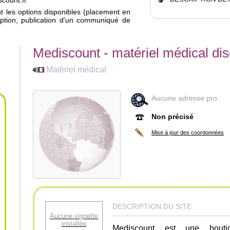
scount.fr
ant les options disponibles (placement en
iption, publication d'un communiqué de
Mediscount - matériel médical di
Matériel médical
Aucune adresse pro
Non précisé
Mise à jour des coordonnées
DESCRIPTION DU SITE
Aucune vignette
installée
Mediscount est une bouti