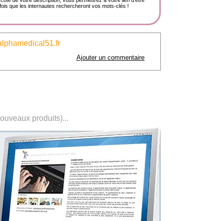
côté de votre description, vous permettrez à votre lien d'être
ois que les internautes rechercheront vos mots-clés !
alphamedical51.fr
Ajouter un commentaire
nouveaux produits)...