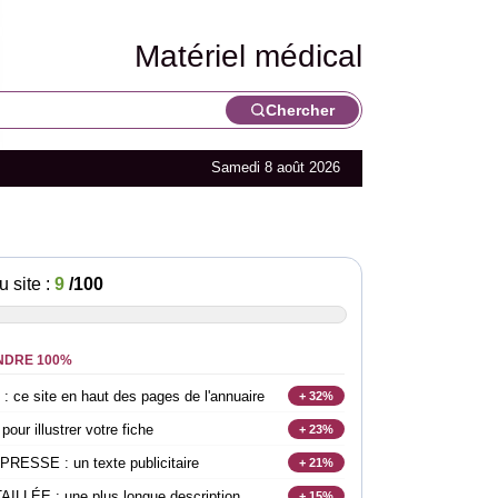
Matériel médical
Chercher
Samedi 8 août 2026
u site :
9
/100
NDRE 100%
e site en haut des pages de l'annuaire
+ 32%
r illustrer votre fiche
+ 23%
SSE : un texte publicitaire
+ 21%
LLÉE : une plus longue description
+ 15%