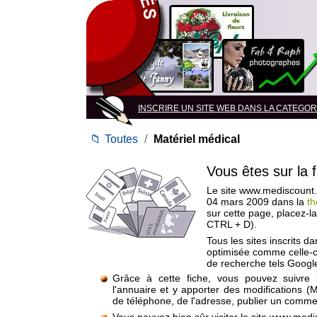
INSCRIRE UN SITE WEB DANS LA CATEGORIE
📁
Toutes
/
Matériel médical
Vous êtes sur la 
Le site www.mediscount.fr
04 mars 2009 dans la
th
sur cette page, placez-l
CTRL + D).
Tous les sites inscrits d
optimisée comme celle-c
de recherche tels Google
Grâce à cette fiche, vous pouvez suivre 
l'annuaire et y apporter des modifications (
de téléphone, de l'adresse, publier un commen