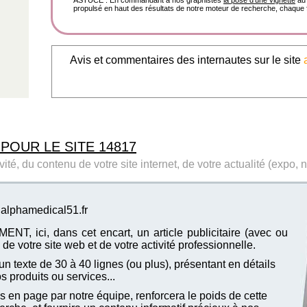
ASTUCE : En commandant à nos graphistes
la pose d'une vignette
au 
propulsé en haut des résultats de notre moteur de recherche, chaque f
Avis et commentaires des internautes sur le site
 POUR LE SITE 14817
ité, du contenu de votre site internet, de votre actualité (expo, 
e alphamedical51.fr
T, ici, dans cet encart, un article publicitaire (avec ou
de votre site web et de votre activité professionnelle.
n texte de 30 à 40 lignes (ou plus), présentant en détails
vos produits ou services...
 en page par notre équipe, renforcera le poids de cette