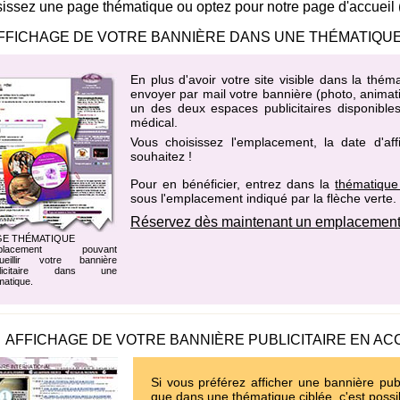
issez une page thématique ou optez pour notre page d'accueil
FFICHAGE DE VOTRE BANNIÈRE DANS UNE THÉMATIQUE
En plus d'avoir votre site visible dans la thé
envoyer par mail votre bannière (photo, animati
un des
deux espaces publicitaires disponible
médical
.
Vous choisissez l'emplacement, la date d'af
souhaitez !
Pour en bénéficier, entrez dans la
thématique
sous l'emplacement indiqué par la flèche verte.
Réservez dès maintenant un emplacement 
GE THÉMATIQUE
placement pouvant
ueillir votre bannière
blicitaire dans une
matique.
AFFICHAGE DE VOTRE BANNIÈRE PUBLICITAIRE EN AC
Si vous préférez afficher une bannière publ
que dans une thématique ciblée, c'est possi