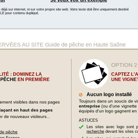
éjà sur internet, ni sur votre propre site web. Votre texte doit être uniquement destiné
GLE pour contenu dupliqué.
ÉES AU SITE Guide de pêche en Haute Saône
OPTION 2
ITÉ : DOMINEZ LA
CAPTEZ L'
 PÊCHE
EN PREMIÈRE
UNE VIGNE
Aucun logo installé
Toujours dans un soucis de visi
lement visibles dans nos pages
entreprise
(ou d'une vignette d
plaçant en haut des pages
équipés d'un logo gagnent en 
er de nouveaux visiteurs...
ASTUCES
Les sites avec logo sont 
recherche
devant les sites c
 de pêche
 en France