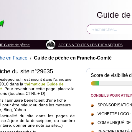
Guide de
E Guide de pêche
ACCÈS À TOUTES LES THÉMATIQUES
he en France
/
Guide de pêche en Franche-Comté
fiche du site n°29635
Score de visibilité d
depeche.fr est inscrit dans l'annuaire
 2010 dans la
thématique Guide de
é
. Pour revenir sur cette page, placez-la
oris (touches CTRL + D).
CONSEILS POUR ATTEI
ans l'annuaire bénéficient d'une fiche
i pour être mieux vu dans les moteurs
SPONSORISATION : c
, Bing, Yahoo...
VIGNETTE LOGO : pou
l'actualité du site dans les pages de
Mise-à-jour de la description, du numéro
COMMUNIQUÉ DE PRE
taire, donner une note au site...)
DESCRIPTION DÉTAI