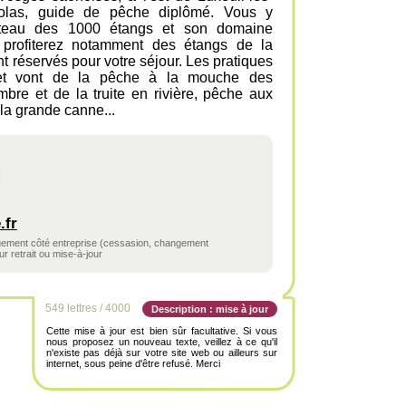
olas, guide de pêche diplômé. Vous y
lateau des 1000 étangs et son domaine
s profiterez notamment des étangs de la
 réservés pour votre séjour. Les pratiques
 et vont de la pêche à la mouche des
bre et de la truite en rivière, pêche aux
la grande canne...
.fr
ngement côté entreprise (cessasion, changement
r retrait ou mise-à-jour
549 lettres / 4000
Description : mise à jour
Cette mise à jour est bien sûr facultative. Si vous
nous proposez un nouveau texte, veillez à ce qu'il
n'existe pas déjà sur votre site web ou ailleurs sur
internet, sous peine d'être refusé. Merci