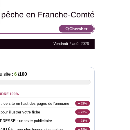
 pêche en Franche-Comté
Chercher
Vendredi 7 août 2026
u site :
6
/100
NDRE 100%
e site en haut des pages de l'annuaire
+ 32%
r illustrer votre fiche
+ 23%
SSE : un texte publicitaire
+ 21%
LLÉE : une plus longue description
+ 18%