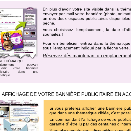
En plus d'avoir votre site visible dans la th
envoyer par mail votre bannière (photo, animati
un des
deux espaces publicitaires disponible
pêche
.
Vous choisissez l'emplacement, la date d'af
souhaitez !
Pour en bénéficier, entrez dans la
thématique
sous l'emplacement indiqué par la flèche verte.
Réservez dès maintenant un emplacement
GE THÉMATIQUE
placement pouvant
ueillir votre bannière
blicitaire dans une
matique.
AFFICHAGE DE VOTRE BANNIÈRE PUBLICITAIRE EN AC
Si vous préférez afficher une bannière publ
que dans une thématique ciblée, c'est possi
En commandant l'affichage de votre publicit
garantie d' être lu par des centaines d'inter
3 emplacements sont disponibles pour affi