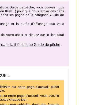
ématique Guide de pêche, vous pouvez nous
on flash...) pour que nous la placions dans
s dans les pages de la catégorie Guide de
fichage et la durée d'affichage que vous
 de votre choix
et cliquez sur le lien situé
 dans la thématique Guide de pêche
CUEIL
icitaire sur
notre page d'accueil
, plutôt
ble.
é sur notre page d'accueil, vous avez la
nautes chaque jour.
cher votre publicité, dans des formats