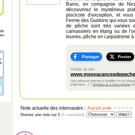
Bains, en compagnie de Nic
découvrirez le mystérieux p
piscicole d'exception, et vou
Ferme des Guidons qui vous sont
de pêche sont très variées
carnassiers en étang ou de l'om
 de
 en
leurres, pêche en carpodrome à 
Partager
Poster
Visitez le site
www.mesvacancesdepeche
Une adresse internet à modifier ou un cha
d'adresse...) ?
Signalez-le à notre équipe
pou
Note actuelle des internautes :
Aucun vote
Donnez une note sur 5
:
(5 = excellent)