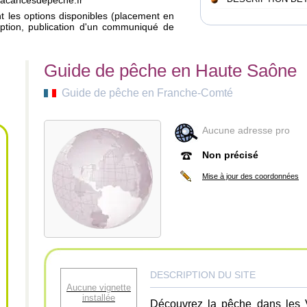
svacancesdepeche.fr
ant les options disponibles (placement en
iption, publication d'un communiqué de
Guide de pêche en Haute Saône
Guide de pêche en Franche-Comté
Aucune adresse pro
Non précisé
Mise à jour des coordonnées
DESCRIPTION DU SITE
Aucune vignette
installée
Découvrez la pêche dans les V