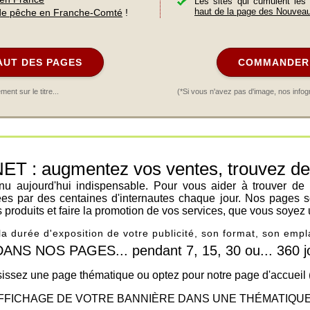
Les sites qui cumulent les
haut de la page des Nouvea
de pêche en Franche-Comté
!
AUT DES PAGES
COMMANDER 
nt sur le titre...
(*Si vous n'avez pas d'image, nos infog
: augmentez vos ventes, trouvez de n
venu aujourd'hui indispensable. Pour vous aider à trouver de
ées par des centaines d'internautes chaque jour. Nos pages s
os produits et faire la promotion de vos services, que vous soyez 
 la durée d'exposition de votre publicité, son format, son em
 NOS PAGES... pendant 7, 15, 30 ou... 360 jo
issez une page thématique ou optez pour notre page d'accueil
FFICHAGE DE VOTRE BANNIÈRE DANS UNE THÉMATIQUE