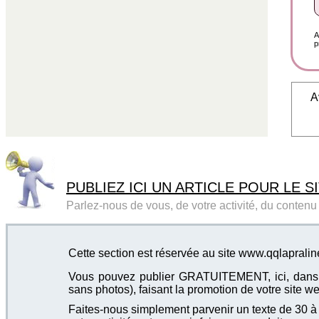
A
p
A
PUBLIEZ ICI UN ARTICLE POUR LE SI
Parlez-nous de vous, de votre activité, du contenu d
Cette section est réservée au site www.qqlaprali
Vous pouvez publier GRATUITEMENT, ici, dans cet
sans photos), faisant la promotion de votre site we
Faites-nous simplement parvenir un texte de 30 à 4