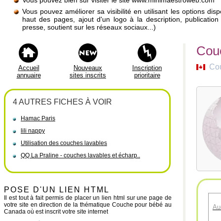
Vous pouvez bien sûr visiter le site www.minimaestroweb.com
Vous pouvez améliorer sa visibilité en utilisant les options di
haut des pages, ajout d'un logo à la description, publicati
presse, soutient sur les réseaux sociaux...)
Couc
Co
Accueil
Nouveaux
Inscription
annuaire
sites inscrits
prioritaire
4 AUTRES FICHES À VOIR
Hamac Paris
lili nappy
Utilisation des couches lavables
QQ La Praline - couches lavables et écharp..
POSE D'UN LIEN HTML
Il est tout à fait permis de placer un lien html sur une page de
votre site en direction de la thématique Couche pour bébé au
Au
Canada où est inscrit votre site internet