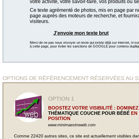
votre activité, votre savoir-faire, vos produits ou se
Ce texte agrémenté de photos, mis en page par not
page auprès des moteurs de recherche, et fournira
visiteurs.
J'envoie mon texte brut
Merci de ne pas nous envoyer un texte qui existe déjà sur internet, ni sur
à cette page, pour éviter les sanctions de GOOGLE pour contenu dupliq
OPTIONS DE RÉFÉRENCEMENT RÉSERVÉES AU SITE C
OPTION 1
BOOSTEZ VOTRE VISIBILITÉ : DOMINEZ
THÉMATIQUE COUCHE POUR BÉBÉ
EN 
POSITION
www.minimaestroweb.com
Comme 22420 autres sites, ce site est actuellement visibles d