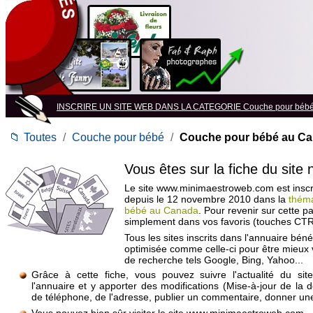
INSCRIRE UN SITE WEB DANS LA CATEGORIE Couche pour béb
📁
Toutes
/
Couche pour bébé
/
Couche pour bébé au C
Vous êtes sur la fiche du site
Le site www.minimaestroweb.com est inscri
depuis le 12 novembre 2010 dans la
thém
bébé au Canada
. Pour revenir sur cette p
simplement dans vos favoris (touches CTR
Tous les sites inscrits dans l'annuaire béné
optimisée comme celle-ci pour être mieux
de recherche tels Google, Bing, Yahoo...
Grâce à cette fiche, vous pouvez suivre l'actualité du si
l'annuaire et y apporter des modifications (Mise-à-jour de la 
de téléphone, de l'adresse, publier un commentaire, donner une 