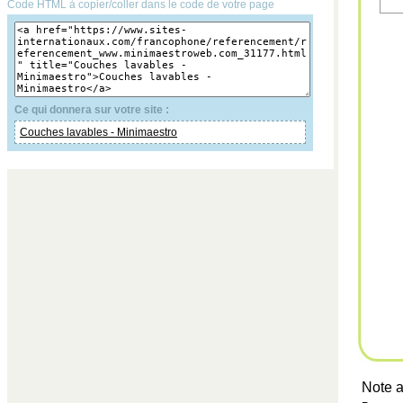
Code HTML à copier/coller dans le code de votre page
Ce qui donnera sur votre site :
Couches lavables - Minimaestro
Note a