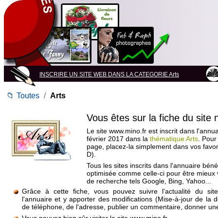
INSCRIRE UN SITE WEB DANS LA CATEGORIE Arts
📁
Toutes
/
Arts
Vous êtes sur la fiche du site
Le site www.mino.fr est inscrit dans l'annu
février 2017 dans la
thématique Arts
. Pour
page, placez-la simplement dans vos favo
D).
Tous les sites inscrits dans l'annuaire béné
optimisée comme celle-ci pour être mieux
de recherche tels Google, Bing, Yahoo...
Grâce à cette fiche, vous pouvez suivre l'actualité du si
l'annuaire et y apporter des modifications (Mise-à-jour de la 
de téléphone, de l'adresse, publier un commentaire, donner une 