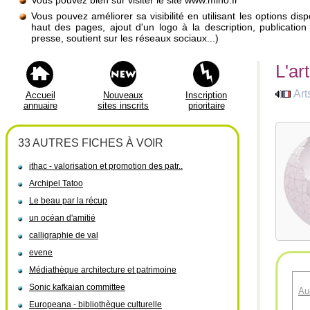
Vous pouvez bien sûr visiter le site www.mino.fr
Vous pouvez améliorer sa visibilité en utilisant les options di
haut des pages, ajout d'un logo à la description, publicati
presse, soutient sur les réseaux sociaux...)
L'ar
Art
Accueil
Nouveaux
Inscription
annuaire
sites inscrits
prioritaire
33 AUTRES FICHES À VOIR
ithac - valorisation et promotion des patr..
Archipel Tatoo
Le beau par la récup
un océan d'amitié
calligraphie de val
evene
Médiathèque architecture et patrimoine
Sonic kafkaian committee
Au
Europeana - bibliothèque culturelle