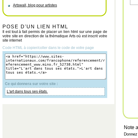
Artswall, blog pour artistes
POSE D'UN LIEN HTML
Il est tout à fait permis de placer un lien html sur une page de
votre site en direction de la thématique Arts où est inscrit votre
site internet
Code HTML à copier/coller dans le code de votre page
Ce qui donnera sur votre site :
L'art dans tous ses états.
Note a
Donnez 