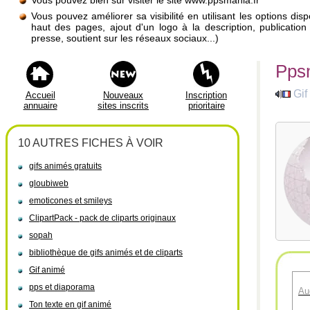
Vous pouvez bien sûr visiter le site www.ppsmania.fr
Vous pouvez améliorer sa visibilité en utilisant les options di
haut des pages, ajout d'un logo à la description, publicati
presse, soutient sur les réseaux sociaux...)
Pps
Gif
Accueil
Nouveaux
Inscription
annuaire
sites inscrits
prioritaire
10 AUTRES FICHES À VOIR
gifs animés gratuits
gloubiweb
emoticones et smileys
ClipartPack - pack de cliparts originaux
sopah
bibliothèque de gifs animés et de cliparts
Gif animé
pps et diaporama
Au
Ton texte en gif animé