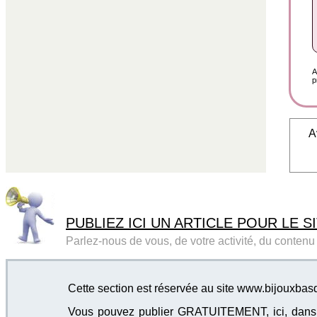
A
p
A
PUBLIEZ ICI UN ARTICLE POUR LE SI
Parlez-nous de vous, de votre activité, du contenu d
Cette section est réservée au site www.bijouxba
Vous pouvez publier GRATUITEMENT, ici, dans cet