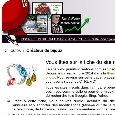
INSCRIRE UN SITE WEB DANS LA CATEGORIE Créateur de bijou
📁
Toutes
/
Créateur de bijoux
Vous êtes sur la fiche du site
Le site www.primitiv-creations.com est insc
depuis le 07 septembre 2014 dans la
thém
bijoux
. Pour revenir sur cette page, place
vos favoris (touches CTRL + D).
Tous les sites inscrits dans l'annuaire béné
optimisée comme celle-ci pour être mieux
de recherche tels Google, Bing, Yahoo...
Grâce à cette fiche, vous pouvez suivre l'actualité du si
l'annuaire et y apporter des modifications (Mise-à-jour de la 
de téléphone, de l'adresse, publier un commentaire, donner une 