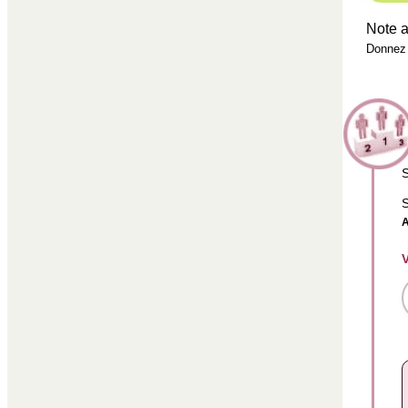
Note a
Donnez 
S
S