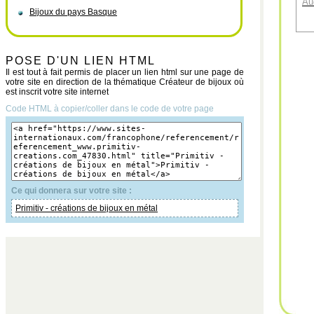
Au
Bijoux du pays Basque
POSE D'UN LIEN HTML
Il est tout à fait permis de placer un lien html sur une page de
votre site en direction de la thématique Créateur de bijoux où
est inscrit votre site internet
Code HTML à copier/coller dans le code de votre page
Ce qui donnera sur votre site :
Primitiv - créations de bijoux en métal