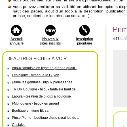
Vous pouvez bien sûr visiter le site www.primitiv-creations.com
Vous pouvez améliorer sa visibilité en utilisant les options di
haut des pages, ajout d'un logo à la description, publicati
presse, soutient sur les réseaux sociaux...)
Prim
Cré
Accueil
Nouveaux
Inscription
annuaire
sites inscrits
prioritaire
38 AUTRES FICHES À VOIR
Bijoux fantaisie en ligne de grande qualit..
Les bijoux Emmanuelle Guyon
j'aime les gemmes : bijoux pierres fines
TRIOR Boutique - bijoux fantaisie haut de ..
Laoula - création de bijoux à Toulouse
FMbijouterie - bijoux en argent
Boutique en ligne Èk san
Pince Plume - boutique d'une créatrice de ..
Cristalye