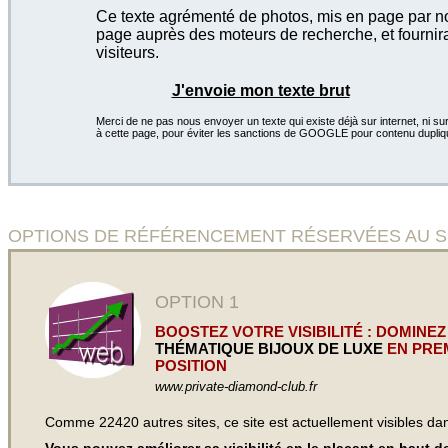
Ce texte agrémenté de photos, mis en page par not
page auprès des moteurs de recherche, et fournira
visiteurs.
J'envoie mon texte brut
Merci de ne pas nous envoyer un texte qui existe déjà sur internet, ni sur
à cette page, pour éviter les sanctions de GOOGLE pour contenu dupliq
OPTIONS DE RÉFÉRENCEMENT RÉSERVÉES AU SITE Bijo
OPTION 1
BOOSTEZ VOTRE VISIBILITÉ : DOMINEZ
THÉMATIQUE BIJOUX DE LUXE
EN PRE
POSITION
www.private-diamond-club.fr
Comme 22420 autres sites, ce site est actuellement visibles d