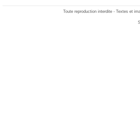
Toute reproduction interdite - Textes et im
S