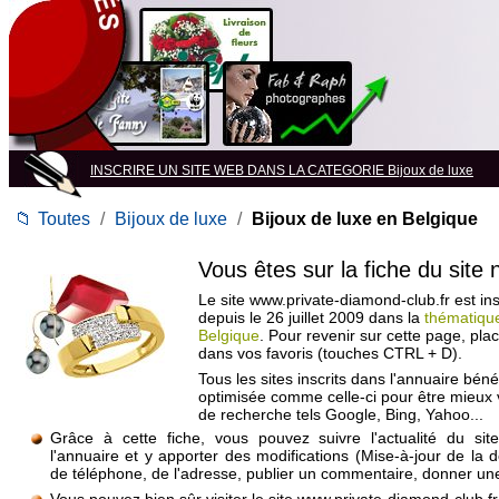
INSCRIRE UN SITE WEB DANS LA CATEGORIE Bijoux de luxe
📁
Toutes
/
Bijoux de luxe
/
Bijoux de luxe en Belgique
Vous êtes sur la fiche du site
Le site www.private-diamond-club.fr est ins
depuis le 26 juillet 2009 dans la
thématique
Belgique
. Pour revenir sur cette page, pl
dans vos favoris (touches CTRL + D).
Tous les sites inscrits dans l'annuaire béné
optimisée comme celle-ci pour être mieux
de recherche tels Google, Bing, Yahoo...
Grâce à cette fiche, vous pouvez suivre l'actualité du si
l'annuaire et y apporter des modifications (Mise-à-jour de la 
de téléphone, de l'adresse, publier un commentaire, donner une 