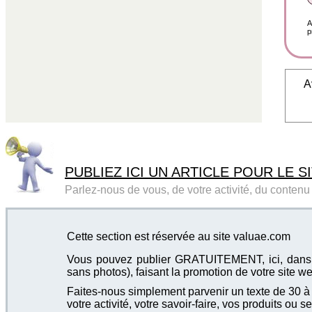
A
p
A
PUBLIEZ ICI UN ARTICLE POUR LE SI
Parlez-nous de vous, de votre activité, du contenu d
Cette section est réservée au site valuae.com
Vous pouvez publier GRATUITEMENT, ici, dans cet
sans photos), faisant la promotion de votre site we
Faites-nous simplement parvenir un texte de 30 à 4
votre activité, votre savoir-faire, vos produits ou se