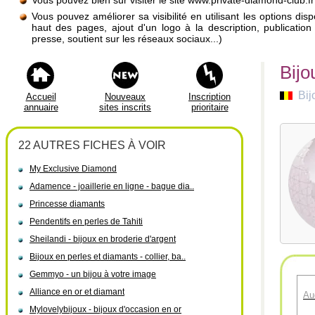
Vous pouvez bien sûr visiter le site www.private-diamond-club.fr
Vous pouvez améliorer sa visibilité en utilisant les options di
haut des pages, ajout d'un logo à la description, publicati
presse, soutient sur les réseaux sociaux...)
Bijo
Bij
Accueil
Nouveaux
Inscription
annuaire
sites inscrits
prioritaire
22 AUTRES FICHES À VOIR
My Exclusive Diamond
Adamence - joaillerie en ligne - bague dia..
Princesse diamants
Pendentifs en perles de Tahiti
Sheilandi - bijoux en broderie d'argent
Bijoux en perles et diamants - collier, ba..
Gemmyo - un bijou à votre image
Alliance en or et diamant
Au
Mylovelybijoux - bijoux d'occasion en or