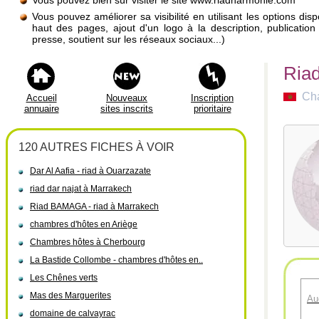
Vous pouvez bien sûr visiter le site www.riadharmonie.com
Vous pouvez améliorer sa visibilité en utilisant les options di
haut des pages, ajout d'un logo à la description, publicati
presse, soutient sur les réseaux sociaux...)
Riad
Cha
Accueil
Nouveaux
Inscription
annuaire
sites inscrits
prioritaire
120 AUTRES FICHES À VOIR
Dar Al Aafia - riad à Ouarzazate
riad dar najat à Marrakech
Riad BAMAGA - riad à Marrakech
chambres d'hôtes en Ariège
Chambres hôtes à Cherbourg
La Bastide Collombe - chambres d'hôtes en..
Les Chênes verts
Mas des Marguerites
Au
domaine de calvayrac