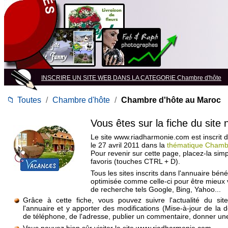
INSCRIRE UN SITE WEB DANS LA CATEGORIE Chambre d'hôte
📁
Toutes
/
Chambre d'hôte
/
Chambre d'hôte au Maroc
Vous êtes sur la fiche du site
Le site www.riadharmonie.com est inscrit d
le 27 avril 2011 dans la
thématique Chamb
Pour revenir sur cette page, placez-la si
favoris (touches CTRL + D).
Tous les sites inscrits dans l'annuaire béné
optimisée comme celle-ci pour être mieux
de recherche tels Google, Bing, Yahoo...
Grâce à cette fiche, vous pouvez suivre l'actualité du si
l'annuaire et y apporter des modifications (Mise-à-jour de la 
de téléphone, de l'adresse, publier un commentaire, donner une 