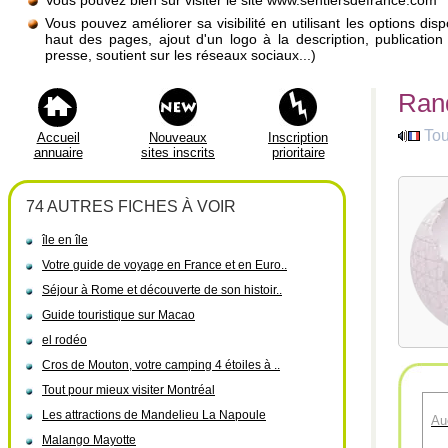
Vous pouvez bien sûr visiter le site www.sentiersdefrance.com
Vous pouvez améliorer sa visibilité en utilisant les options di
haut des pages, ajout d'un logo à la description, publicati
presse, soutient sur les réseaux sociaux...)
Ran
To
Accueil
Nouveaux
Inscription
annuaire
sites inscrits
prioritaire
74 AUTRES FICHES À VOIR
île en île
Votre guide de voyage en France et en Euro..
Séjour à Rome et découverte de son histoir..
Guide touristique sur Macao
el rodéo
Cros de Mouton, votre camping 4 étoiles à ..
Tout pour mieux visiter Montréal
Les attractions de Mandelieu La Napoule
Au
Malango Mayotte