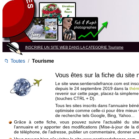
INSCRIRE UN SITE WEB DANS LA CATEGORIE Tourisme
📁
Toutes
/
Tourisme
Vous êtes sur la fiche du site
Le site www.sentiersdefrance.com est inscr
depuis le 24 septembre 2019 dans la
thém
revenir sur cette page, placez-la simpleme
(touches CTRL + D).
Tous les sites inscrits dans l'annuaire béné
optimisée comme celle-ci pour être mieux
de recherche tels Google, Bing, Yahoo...
Grâce à cette fiche, vous pouvez suivre l'actualité du si
l'annuaire et y apporter des modifications (Mise-à-jour de la 
de téléphone, de l'adresse, publier un commentaire, donner une 