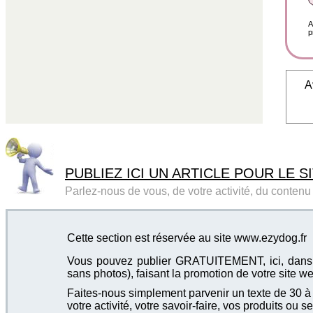
A
p
A
PUBLIEZ ICI UN ARTICLE POUR LE SI
Parlez-nous de vous, de votre activité, du contenu d
Cette section est réservée au site www.ezydog.fr
Vous pouvez publier GRATUITEMENT, ici, dans cet
sans photos), faisant la promotion de votre site we
Faites-nous simplement parvenir un texte de 30 à 4
votre activité, votre savoir-faire, vos produits ou se