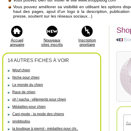
Vous pouvez bien sûr visiter le site www.shoppidog.com
Vous pouvez améliorer sa visibilité en utilisant les options di
haut des pages, ajout d'un logo à la description, publicati
presse, soutient sur les réseaux sociaux...)
Shop
Bou
Accueil
Nouveaux
Inscription
annuaire
sites inscrits
prioritaire
14 AUTRES FICHES À VOIR
Wouf chien
Niche pour chien
Le monde du chien
Race de chien
oh ! pacha - vêtements pour chien
Médailles pour chien
Cani-mode - la mode des chiens
snobtoutou
Au
la boutique à pierrot - médailles pour chi..