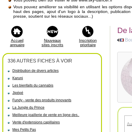
Vous pouvez bien sûr visiter le site www.sky-dancer.fr
Vous pouvez améliorer sa visibilité en utilisant les options di
haut des pages, ajout d'un logo à la description, publicati
presse, soutient sur les réseaux sociaux...)
De l
Bou
Accueil
Nouveaux
Inscription
annuaire
sites inscrits
prioritaire
336 AUTRES FICHES À VOIR
Distribution de divers articles
Karuni
Les bienfaits du cannabis
Jipépé
Fundy - vente des produits innovants
La Jungle du Prince
Meilleure joaillerie de vente en ligne des..
Vente d'extensions capillaires
Au
Mes Petits Pas