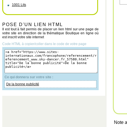
1001 Lits
POSE D'UN LIEN HTML
Il est tout à fait permis de placer un lien html sur une page de
votre site en direction de la thématique Boutique en ligne où
est inscrit votre site internet
Code HTML à copier/coller dans le code de votre page
Ce qui donnera sur votre site :
De la bonne publicité
Note a