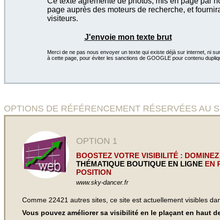
Ce texte agrémenté de photos, mis en page par not
page auprès des moteurs de recherche, et fournira
visiteurs.
J'envoie mon texte brut
Merci de ne pas nous envoyer un texte qui existe déjà sur internet, ni sur
à cette page, pour éviter les sanctions de GOOGLE pour contenu dupliq
OPTIONS DE RÉFÉRENCEMENT RÉSERVÉES AU SITE D
OPTION 1
BOOSTEZ VOTRE VISIBILITÉ : DOMINEZ
THÉMATIQUE BOUTIQUE EN LIGNE
EN 
POSITION
www.sky-dancer.fr
Comme 22421 autres sites, ce site est actuellement visibles d
Vous pouvez améliorer sa visibilité en le plaçant en haut 