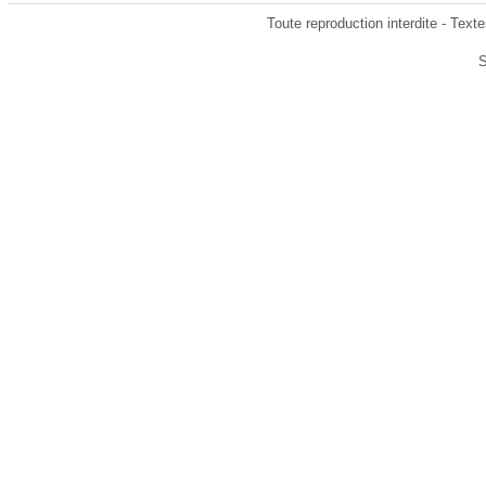
Toute reproduction interdite - Text
S