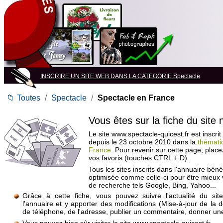
INSCRIRE UN SITE WEB DANS LA CATEGORIE Spectacle
📁
Toutes
/
Spectacle
/
Spectacle en France
Vous êtes sur la fiche du site
Le site www.spectacle-quicest.fr est inscrit
depuis le 23 octobre 2010 dans la
thémati
France
. Pour revenir sur cette page, plac
vos favoris (touches CTRL + D).
Tous les sites inscrits dans l'annuaire béné
optimisée comme celle-ci pour être mieux
de recherche tels Google, Bing, Yahoo...
Grâce à cette fiche, vous pouvez suivre l'actualité du si
l'annuaire et y apporter des modifications (Mise-à-jour de la 
de téléphone, de l'adresse, publier un commentaire, donner une 