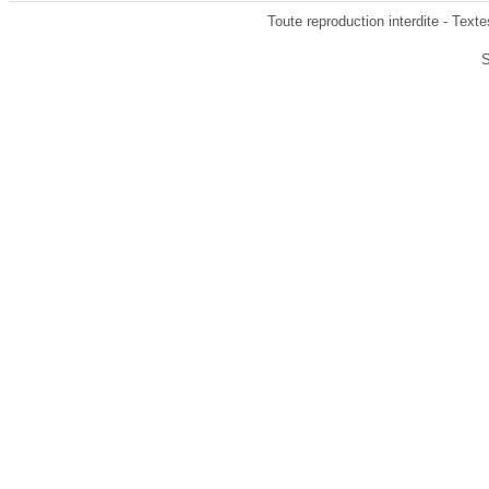
Toute reproduction interdite - Text
S