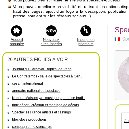
Vous pouvez bien sûr visiter le site www.spectacle-quicest.fr
Vous pouvez améliorer sa visibilité en utilisant les options di
haut des pages, ajout d'un logo à la description, publicati
presse, soutient sur les réseaux sociaux...)
Spec
Spe
Accueil
Nouveaux
Inscription
annuaire
sites inscrits
prioritaire
26 AUTRES FICHES À VOIR
Journal du Carnaval Tropical de Paris
Le Contretemps - salle de spectacles à Gen..
cesam international
annuaire national du spectacle
Nobuko Matsumiya - musique japonaise tradi..
mdz décor - création et montage de décors
Spectacles France artistes et castings
bloc-docs productions
Au
compagnie mezzencorps