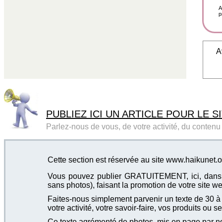
A
p
A
PUBLIEZ ICI UN ARTICLE POUR LE SI
Parlez-nous de vous, de votre activité, du contenu d
Cette section est réservée au site www.haikunet.o
Vous pouvez publier GRATUITEMENT, ici, dans cet
sans photos), faisant la promotion de votre site we
Faites-nous simplement parvenir un texte de 30 à 4
votre activité, votre savoir-faire, vos produits ou se
Ce texte agrémenté de photos, mis en page par not