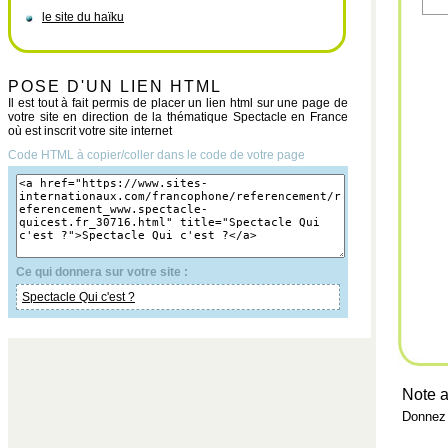
le site du haïku
POSE D'UN LIEN HTML
Il est tout à fait permis de placer un lien html sur une page de
votre site en direction de la thématique Spectacle en France
où est inscrit votre site internet
Code HTML à copier/coller dans le code de votre page
Ce qui donnera sur votre site :
Spectacle Qui c'est ?
Note a
Donnez 