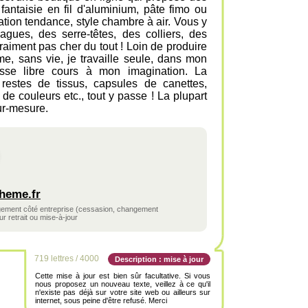
 fantaisie en fil d'aluminium, pâte fimo ou
tion tendance, style chambre à air. Vous y
agues, des serre-têtes, des colliers, des
 vraiment pas cher du tout ! Loin de produire
e, sans vie, je travaille seule, dans mon
laisse libre cours à mon imagination. La
restes de tissus, capsules de canettes,
 de couleurs etc., tout y passe ! La plupart
ur-mesure.
heme.fr
ngement côté entreprise (cessasion, changement
r retrait ou mise-à-jour
719 lettres / 4000
Description : mise à jour
Cette mise à jour est bien sûr facultative. Si vous
nous proposez un nouveau texte, veillez à ce qu'il
n'existe pas déjà sur votre site web ou ailleurs sur
internet, sous peine d'être refusé. Merci