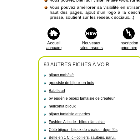
Vous pouvez bien sûr visiter le site www.sur
Vous pouvez améliorer sa visibilité en utilis
haut des pages, ajout d'un logo à la descr
presse, soutient sur les réseaux sociaux...)
Accueil
Nouveaux
Inscription
annuaire
sites inscrits
prioritaire
93 AUTRES FICHES À VOIR
bijoux mabéké
grossiste de bijoux en bois
Babilleart
by eugénie bijoux fantaisie de créateur
heliconia bijoux
bijoux fantaisie et perles
Fashion Attitude - bijoux fantaisie
Côté bijoux - bijoux de créateur dégriffés
Belle en 1 Clic - colliers, sautoirs, paru..