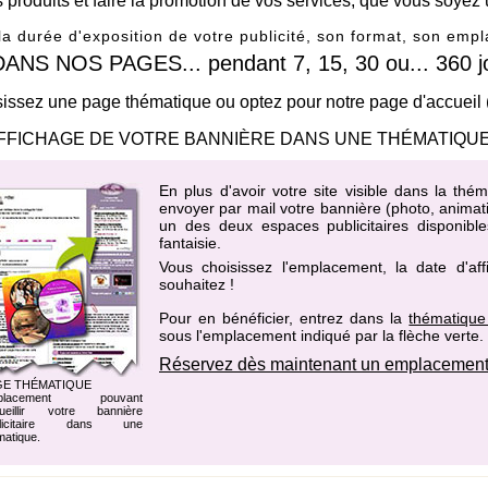
os produits et faire la promotion de vos services, que vous soyez 
 la durée d'exposition de votre publicité, son format, son em
 NOS PAGES... pendant 7, 15, 30 ou... 360 jo
issez une page thématique ou optez pour notre page d'accueil
FFICHAGE DE VOTRE BANNIÈRE DANS UNE THÉMATIQUE
En plus d'avoir votre site visible dans la thé
envoyer par mail votre bannière (photo, animati
un des
deux espaces publicitaires disponibl
fantaisie
.
Vous choisissez l'emplacement, la date d'af
souhaitez !
Pour en bénéficier, entrez dans la
thématique
sous l'emplacement indiqué par la flèche verte.
Réservez dès maintenant un emplacement d
GE THÉMATIQUE
placement pouvant
ueillir votre bannière
blicitaire dans une
matique.