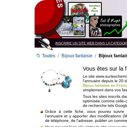
INSCRIRE UN SITE WEB DANS LA CATEGORIE 
📁
Toutes
/
Bijoux fantaisie
/
Bijoux fantai
Vous êtes sur la 
Le site www.surleschemi
l'annuaire depuis le 20
Bijoux fantaisie en Fran
simplement dans vos fav
Tous les sites inscrits d
optimisée comme celle-c
de recherche tels Google
Grâce à cette fiche, vous pouvez suivre 
l'annuaire et y apporter des modifications (
de téléphone, de l'adresse, publier un commen