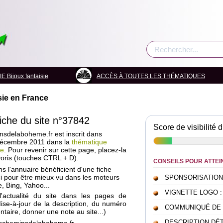
Bijoux fantaisie
ACCÈS À TOUTES LES THÉMATIQUES
sie en France
fiche du site n°37842
Score de visibilité d
nsdelaboheme.fr est inscrit dans
 décembre 2011 dans la
thématique
ce
. Pour revenir sur cette page, placez-la
oris (touches CTRL + D).
CONSEILS POUR ATTEI
ans l'annuaire bénéficient d'une fiche
i pour être mieux vu dans les moteurs
SPONSORISATION : c
, Bing, Yahoo...
VIGNETTE LOGO : pou
l'actualité du site dans les pages de
Mise-à-jour de la description, du numéro
COMMUNIQUÉ DE PRE
taire, donner une note au site...)
DESCRIPTION DÉTAI