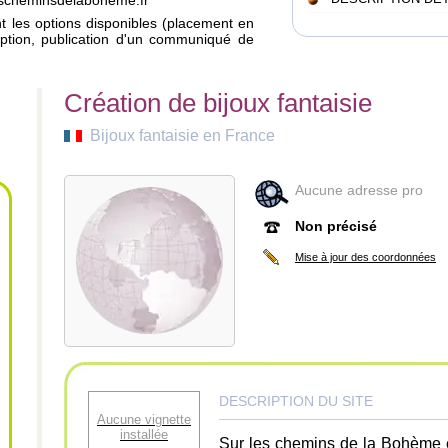
lescheminsdelaboheme.fr
ant les options disponibles (placement en
iption, publication d'un communiqué de
Création de bijoux fantaisie
Bijoux fantaisie en France
Aucune adresse pro
Non précisé
Mise à jour des coordonnées
DESCRIPTION DU SITE
Aucune vignette
installée
Sur les chemins de la Bohème e