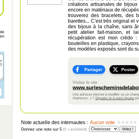
créations artisanales de bijoux
encore en matériaux de récupéra
trouverez des bracelets, des b
barettes... C'est très original et
des bijoux à la chaîne, sans âm
petit atelier fait-maison, et 
 de
 en
récupération est mon crédo : 
bouteilles en plastique, crayons
des modèles exposés sont du s
Partager
Poster
Visitez le site
www.surlescheminsdelabo
Une adresse internet à modifier ou un cha
d'adresse...) ?
Signalez-le à notre équipe
pou
Note actuelle des internautes :
Aucun vote
Donnez une note sur 5
:
(5 = excellent)