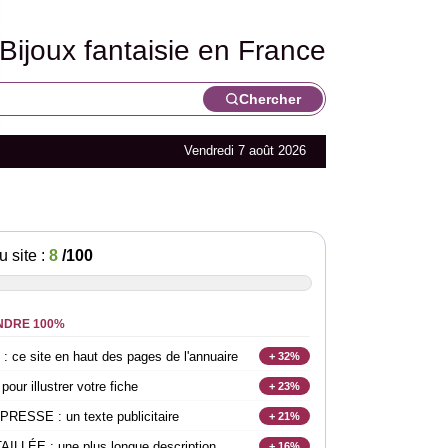
Bijoux fantaisie en France
Chercher
Vendredi 7 août 2026
u site :
8
/100
NDRE 100%
e site en haut des pages de l'annuaire
+ 32%
r illustrer votre fiche
+ 23%
SSE : un texte publicitaire
+ 21%
LLÉE : une plus longue description
+ 16%