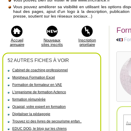
Vous pouvez bien sûr visiter le site www.tmcfrance.fr
Vous pouvez améliorer sa visibilité en utilisant les options di
haut des pages, ajout d'un logo à la description, publicati
presse, soutient sur les réseaux sociaux...)
Form
For
Accueil
Nouveaux
Inscription
annuaire
sites inscrits
prioritaire
52 AUTRES FICHES À VOIR
Cabinet de coaching professionnel
Morpheus Formation Excel
Formation de formateur en VAE
L'organisme de formation Actenco
formation rémunérée
Ocapiat, votre expert en formation
Digitaliser la pédagogie
Trouvez ici des livres de secourisme enfan..
Au
EDUC DOG, le blog sur les chiens