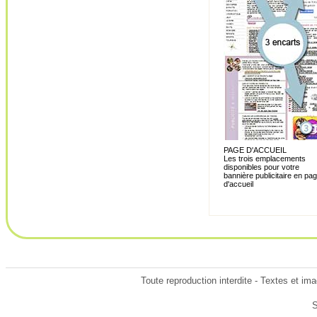
PAGE D'ACCUEIL
Les trois emplacements
disponibles pour votre
bannière publicitaire en pa
d'accueil
Toute reproduction interdite - Textes et im
S