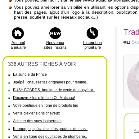
Vous pouvez bien sûr visiter le site www.traditions-monastiques
Vous pouvez améliorer sa visibilité en utilisant les options di
haut des pages, ajout d'un logo à la description, publicati
presse, soutient sur les réseaux sociaux...)
Trad
Bou
Accueil
Nouveaux
Inscription
annuaire
sites inscrits
prioritaire
336 AUTRES FICHES À VOIR
La Jungle du Prince
Jipépé : chaussettes originales pour femme..
BUSY BOARDS, boutique de vente de busy bor..
Découvrez les offres de Oh Matchaa!
Votre boutique en ligne de produits bio
Vente d'extensions cheveux
Acheter des sacs isothermes
Keenergie, spécialiste des produits de mas..
Au
Vente en ligne des outillages de plomberie..