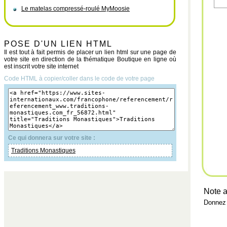
Le matelas compressé-roulé MyMoosie
POSE D'UN LIEN HTML
Il est tout à fait permis de placer un lien html sur une page de
votre site en direction de la thématique Boutique en ligne où
est inscrit votre site internet
Code HTML à copier/coller dans le code de votre page
Ce qui donnera sur votre site :
Traditions Monastiques
Note a
Donnez 