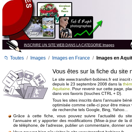
INSCRIRE UN SITE WEB DANS LA CATEGORIE Images
📁
Toutes
/
Images
/
Images en France
/
Images en Aqui
Vous êtes sur la fiche du site
Le site www.transfert-bobines.fr est inscrit
depuis le 23 septembre 2008 dans la
thém
Aquitaine
. Pour revenir sur cette page, pl
dans vos favoris (touches CTRL + D).
Tous les sites inscrits dans l'annuaire béné
optimisée comme celle-ci pour être mieux
de recherche tels Google, Bing, Yahoo...
Grâce à cette fiche, vous pouvez suivre l'actualité du si
l'annuaire et y apporter des modifications (Mise-à-jour de la 
de téléphone, de l'adresse, publier un commentaire, donner une 