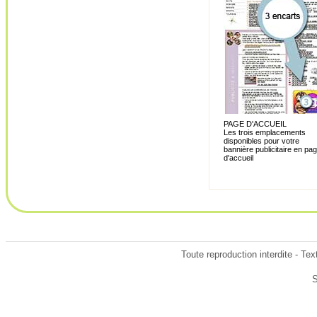
PAGE D'ACCUEIL
Les trois emplacements
disponibles pour votre
bannière publicitaire en pa
d'accueil
Toute reproduction interdite - Te
S