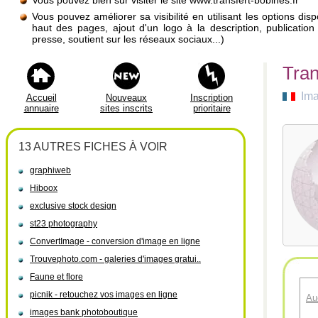
Vous pouvez bien sûr visiter le site www.transfert-bobines.fr
Vous pouvez améliorer sa visibilité en utilisant les options di
haut des pages, ajout d'un logo à la description, publicati
presse, soutient sur les réseaux sociaux...)
Tran
Ima
Accueil
Nouveaux
Inscription
annuaire
sites inscrits
prioritaire
13 AUTRES FICHES À VOIR
graphiweb
Hiboox
exclusive stock design
st23 photography
ConvertImage - conversion d'image en ligne
Trouvephoto.com - galeries d'images gratui..
Faune et flore
picnik - retouchez vos images en ligne
Au
images bank photoboutique