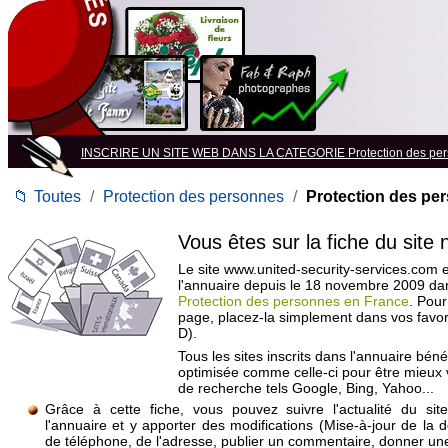
INSCRIRE UN SITE WEB DANS LA CATEGORIE Protection des pe
📁
Toutes
/
Protection des personnes
/
Protection des pe
Vous êtes sur la fiche du site
Le site www.united-security-services.com e
l'annuaire depuis le 18 novembre 2009 da
Protection des personnes en France
. Pour
page, placez-la simplement dans vos favo
D).
Tous les sites inscrits dans l'annuaire béné
optimisée comme celle-ci pour être mieux
de recherche tels Google, Bing, Yahoo...
Grâce à cette fiche, vous pouvez suivre l'actualité du si
l'annuaire et y apporter des modifications (Mise-à-jour de la 
de téléphone, de l'adresse, publier un commentaire, donner une 