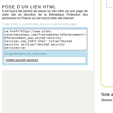
POSE D'UN LIEN HTML
Il est tout à fait permis de placer un lien html sur une page de
votre site en direction de la thématique Protection des
personnes en France où est inscrit votre site internet
Code HTML à copier/coller dans le code de votre page
Ce qui donnera sur votre site :
United security services
Note a
Donnez 