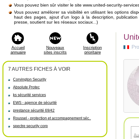
Vous pouvez bien sûr visiter le site www.united-security-servic
Vous pouvez améliorer sa visibilité en utilisant les options di
haut des pages, ajout d'un logo à la description, publicati
presse, soutient sur les réseaux sociaux...)
Unit
Pro
Accueil
Nouveaux
Inscription
annuaire
sites inscrits
prioritaire
7 AUTRES FICHES À VOIR
Corvington Security
Absolute Protec
ks sécurité services
EWS - agence de sécurité
prestance sécurité 69/42
Roussel - protection et accompagnement séc..
spectre security corp
Au