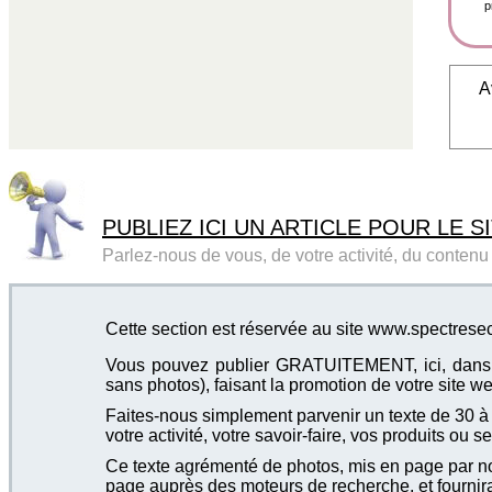
p
A
PUBLIEZ ICI UN ARTICLE POUR LE SI
Parlez-nous de vous, de votre activité, du contenu d
Cette section est réservée au site www.spectrese
Vous pouvez publier GRATUITEMENT, ici, dans cet
sans photos), faisant la promotion de votre site we
Faites-nous simplement parvenir un texte de 30 à 4
votre activité, votre savoir-faire, vos produits ou se
Ce texte agrémenté de photos, mis en page par not
page auprès des moteurs de recherche, et fournira