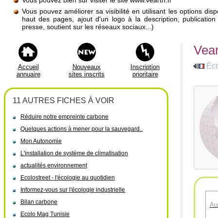
Vous pouvez bien sûr visiter le site www.vearth.fr
Vous pouvez améliorer sa visibilité en utilisant les options di
haut des pages, ajout d'un logo à la description, publicati
presse, soutient sur les réseaux sociaux...)
Vear
Éco
Accueil
Nouveaux
Inscription
annuaire
sites inscrits
prioritaire
11 AUTRES FICHES À VOIR
Réduire notre empreinte carbone
Quelques actions à mener pour la sauvegard..
Mon Autonomie
L'installation de système de climatisation
actualités environnement
Ecolostreet - l'écologie au quotidien
Informez-vous sur l'écologie industrielle
Bilan carbone
Au
Ecolo Mag Tunisie