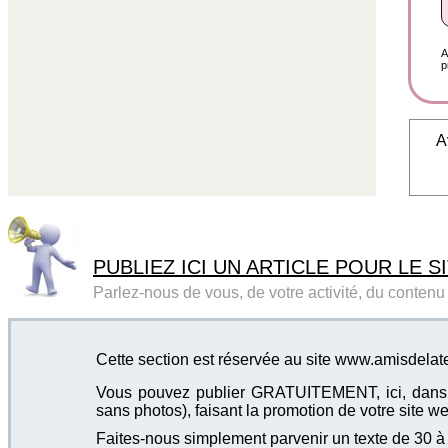
A
p
A
PUBLIEZ ICI UN ARTICLE POUR LE SI
Parlez-nous de vous, de votre activité, du contenu d
Cette section est réservée au site www.amisdelate
Vous pouvez publier GRATUITEMENT, ici, dans cet
sans photos), faisant la promotion de votre site we
Faites-nous simplement parvenir un texte de 30 à 4