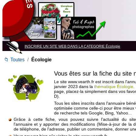
INSCRIRE UN SITE WEB DANS LA CATEGORIE Écologie
📁
Toutes
/
Écologie
Vous êtes sur la fiche du site
Le site www.vearth.fr est inscrit dans l'ann
janvier 2023 dans la
thématique Écologie
.
page, placez-la simplement dans vos favo
D).
Tous les sites inscrits dans l'annuaire béné
optimisée comme celle-ci pour être mieux
de recherche tels Google, Bing, Yahoo...
Grâce à cette fiche, vous pouvez suivre l'actualité du si
l'annuaire et y apporter des modifications (Mise-à-jour de la 
de téléphone, de l'adresse, publier un commentaire, donner une 