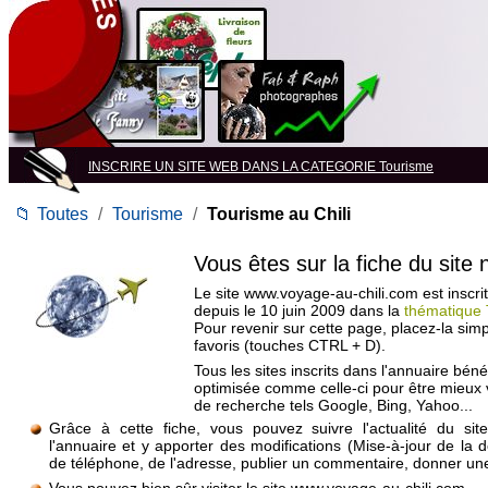
INSCRIRE UN SITE WEB DANS LA CATEGORIE Tourisme
📁
Toutes
/
Tourisme
/
Tourisme au Chili
Vous êtes sur la fiche du site
Le site www.voyage-au-chili.com est inscri
depuis le 10 juin 2009 dans la
thématique 
Pour revenir sur cette page, placez-la si
favoris (touches CTRL + D).
Tous les sites inscrits dans l'annuaire béné
optimisée comme celle-ci pour être mieux
de recherche tels Google, Bing, Yahoo...
Grâce à cette fiche, vous pouvez suivre l'actualité du si
l'annuaire et y apporter des modifications (Mise-à-jour de la 
de téléphone, de l'adresse, publier un commentaire, donner une 