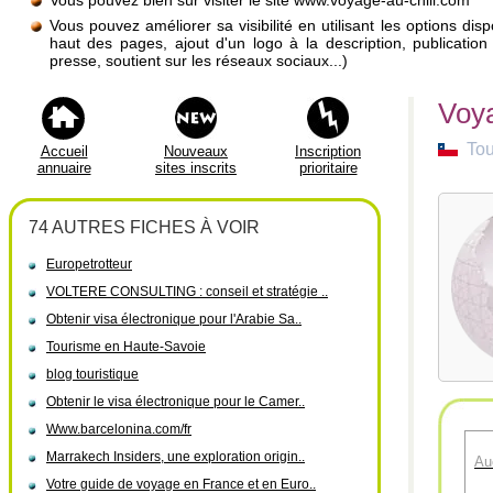
Vous pouvez bien sûr visiter le site www.voyage-au-chili.com
Vous pouvez améliorer sa visibilité en utilisant les options di
haut des pages, ajout d'un logo à la description, publicati
presse, soutient sur les réseaux sociaux...)
Voya
Tou
Accueil
Nouveaux
Inscription
annuaire
sites inscrits
prioritaire
74 AUTRES FICHES À VOIR
Europetrotteur
VOLTERE CONSULTING : conseil et stratégie ..
Obtenir visa électronique pour l'Arabie Sa..
Tourisme en Haute-Savoie
blog touristique
Obtenir le visa électronique pour le Camer..
Www.barcelonina.com/fr
Marrakech Insiders, une exploration origin..
Au
Votre guide de voyage en France et en Euro..