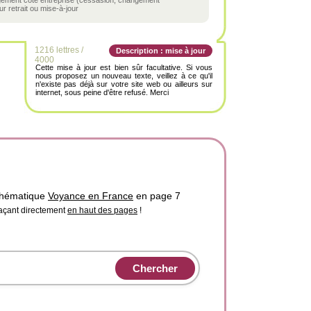
ngement côté entreprise (cessasion, changement
r retrait ou mise-à-jour
1216 lettres /
Description : mise à jour
4000
Cette mise à jour est bien sûr facultative. Si vous
nous proposez un nouveau texte, veillez à ce qu'il
n'existe pas déjà sur votre site web ou ailleurs sur
internet, sous peine d'être refusé. Merci
 thématique
Voyance en France
en page 7
laçant directement
en haut des pages
!