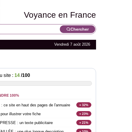
Voyance en France
Chercher
Vendredi 7 août 2026
u site :
14
/100
NDRE 100%
e site en haut des pages de l'annuaire
+ 32%
r illustrer votre fiche
+ 23%
SSE : un texte publicitaire
+ 21%
LLÉE : une plus longue description
+ 10%