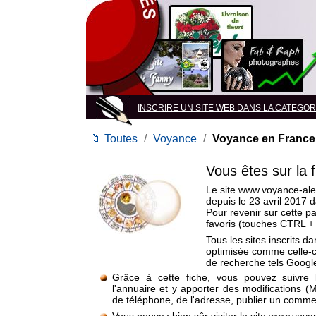
INSCRIRE UN SITE WEB DANS LA CATEGORI
📁
Toutes
/
Voyance
/
Voyance en France
Vous êtes sur la 
Le site www.voyance-alex
depuis le 23 avril 2017 
Pour revenir sur cette p
favoris (touches CTRL +
Tous les sites inscrits d
optimisée comme celle-c
de recherche tels Google
Grâce à cette fiche, vous pouvez suivre 
l'annuaire et y apporter des modifications (
de téléphone, de l'adresse, publier un commen