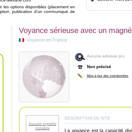
ance-alexane.com
ant les options disponibles (placement en
iption, publication d'un communiqué de
Voyance sérieuse avec un magné
Voyance en France
Aucune adresse pro
Non précisé
Mise à jour des coordonnées
DESCRIPTION DU SITE
Aucune vignette
installée
La voyance est la capacité div