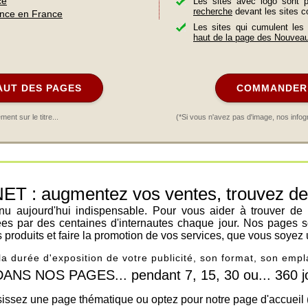
ce
Les sites avec logo sont 
recherche
devant les sites c
ance en France
Les sites qui cumulent les
haut de la page des Nouvea
AUT DES PAGES
COMMANDER 
nt sur le titre...
(*Si vous n'avez pas d'image, nos infog
: augmentez vos ventes, trouvez de n
venu aujourd'hui indispensable. Pour vous aider à trouver de
ées par des centaines d'internautes chaque jour. Nos pages s
os produits et faire la promotion de vos services, que vous soyez 
 la durée d'exposition de votre publicité, son format, son em
 NOS PAGES... pendant 7, 15, 30 ou... 360 jo
issez une page thématique ou optez pour notre page d'accueil