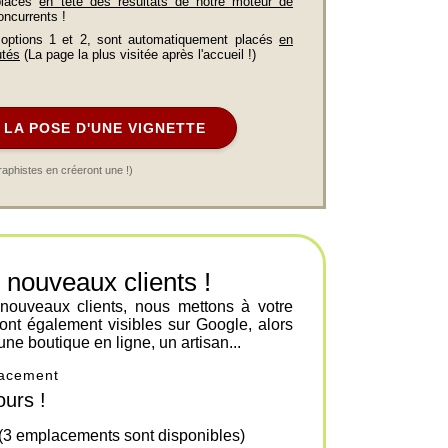
placés
en tête des résultats de notre moteur de
oncurrents !
 options 1 et 2, sont automatiquement placés
en
utés
(La page la plus visitée après l'accueil !)
LA POSE D'UNE VIGNETTE
raphistes en créeront une !)
ouveaux clients !
 nouveaux clients, nous mettons à votre
ont également visibles sur Google, alors
une boutique en ligne, un artisan...
placement
urs !
 (3 emplacements sont disponibles)