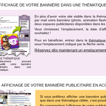
FFICHAGE DE VOTRE BANNIÈRE DANS UNE THÉMATIQUE
En plus d'avoir votre site visible dans la th
par mail votre bannière (photo, animation flas
deux espaces publicitaires disponibles dans le
Vous choisissez l'emplacement, la date d'af
souhaitez !
Pour en bénéficier, entrez dans la
thématique
sous l'emplacement indiqué par la flèche verte.
Réservez dès maintenant un emplacement
GE THÉMATIQUE
placement pouvant
ueillir votre bannière
blicitaire dans une
matique.
AFFICHAGE DE VOTRE BANNIÈRE PUBLICITAIRE EN AC
Si vous préférez afficher une bannière publ
que dans une thématique ciblée, c'est possi
En commandant l'affichage de votre publicit