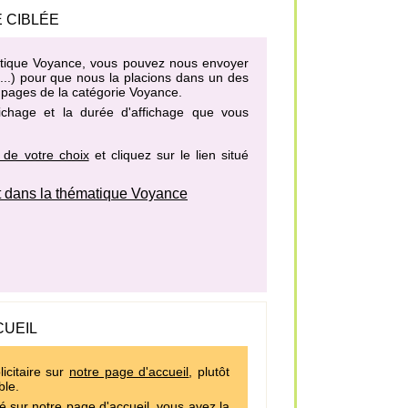
 CIBLÉE
ématique Voyance, vous pouvez nous envoyer
h...) pour que nous la placions dans un des
s pages de la catégorie Voyance
.
fichage et la durée d'affichage que vous
 de votre choix
et cliquez sur le lien situé
 dans la thématique Voyance
CUEIL
icitaire sur
notre page d'accueil
, plutôt
ble.
é sur notre page d'accueil, vous avez la