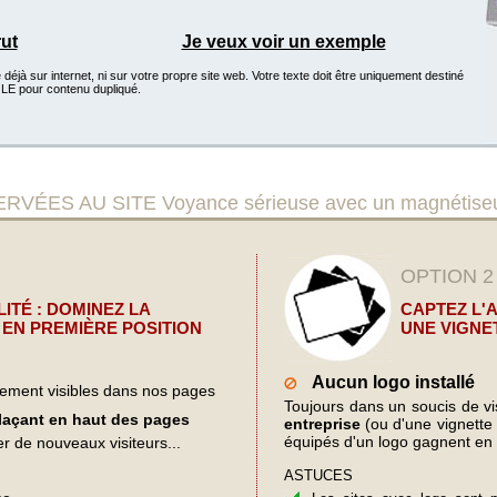
rut
Je veux voir un exemple
éjà sur internet, ni sur votre propre site web. Votre texte doit être uniquement destiné
GLE pour contenu dupliqué.
ES AU SITE Voyance sérieuse avec un magnétise
OPTION 2
ITÉ : DOMINEZ LA
CAPTEZ L'
EN PREMIÈRE POSITION
UNE VIGNE
Aucun logo installé
lement visibles dans nos pages
Toujours dans un soucis de visi
plaçant en haut des pages
entreprise
(ou d'une vignette d
équipés d'un logo gagnent en 
er de nouveaux visiteurs...
ASTUCES