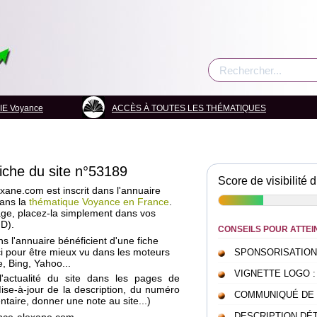
E Voyance
ACCÈS À TOUTES LES THÉMATIQUES
fiche du site n°53189
Score de visibilité d
ane.com est inscrit dans l'annuaire
dans la
thématique Voyance en France
.
age, placez-la simplement dans vos
 D).
CONSEILS POUR ATTEI
ans l'annuaire bénéficient d'une fiche
i pour être mieux vu dans les moteurs
SPONSORISATION : c
, Bing, Yahoo...
VIGNETTE LOGO : pou
l'actualité du site dans les pages de
Mise-à-jour de la description, du numéro
COMMUNIQUÉ DE PRE
taire, donner une note au site...)
DESCRIPTION DÉTAI