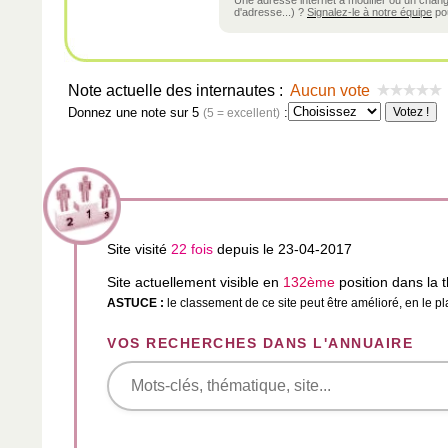
Une adresse internet à modifier ou un cha
d'adresse...) ?
Signalez-le à notre équipe
pou
Note actuelle des internautes :
Aucun vote
Donnez une note sur 5
:
(5 = excellent)
Site visité
22 fois
depuis le 23-04-2017
Site actuellement visible en
132ème
position dans la
ASTUCE :
le classement de ce site peut être amélioré, en le p
VOS RECHERCHES DANS L'ANNUAIRE