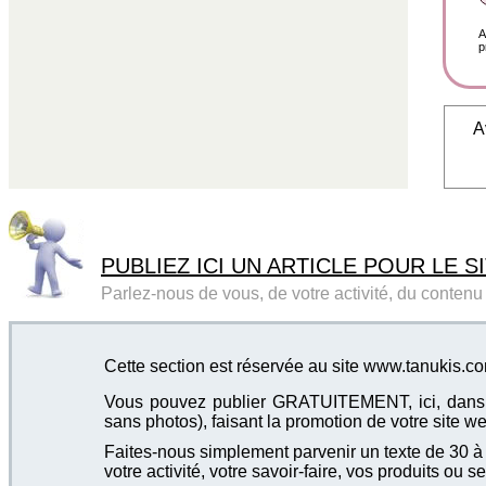
A
p
A
PUBLIEZ ICI UN ARTICLE POUR LE SI
Parlez-nous de vous, de votre activité, du contenu d
Cette section est réservée au site www.tanukis.c
Vous pouvez publier GRATUITEMENT, ici, dans cet
sans photos), faisant la promotion de votre site we
Faites-nous simplement parvenir un texte de 30 à 4
votre activité, votre savoir-faire, vos produits ou se