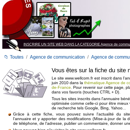
INSCRIRE UN SITE WEB DANS LA CATEGORIE Agence de commun
📁
Toutes
/
Agence de communication
/
Agence de commun
Vous êtes sur la fiche du site
Le site www.wellcom.fr est inscrit dans l'a
juin 2010 dans la
thématique Agence de co
de-France
. Pour revenir sur cette page, p
dans vos favoris (touches CTRL + D).
Tous les sites inscrits dans l'annuaire béné
optimisée comme celle-ci pour être mieux
de recherche tels Google, Bing, Yahoo...
Grâce à cette fiche, vous pouvez suivre l'actualité du si
l'annuaire et y apporter des modifications (Mise-à-jour de la 
de téléphone, de l'adresse, publier un commentaire, donner une 