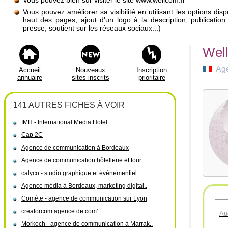
Vous pouvez bien sûr visiter le site www.wellcom.fr
Vous pouvez améliorer sa visibilité en utilisant les options di
haut des pages, ajout d'un logo à la description, publicati
presse, soutient sur les réseaux sociaux...)
Well
Age
Accueil
Nouveaux
Inscription
annuaire
sites inscrits
prioritaire
141 AUTRES FICHES À VOIR
IMH - International Media Hotel
Cap 2C
Agence de communication à Bordeaux
Agence de communication hôtellerie et tour..
calyco - studio graphique et événementiel
Agence média à Bordeaux, marketing digital..
Comète - agence de communication sur Lyon
creaforcom agence de com'
Au
Morkoch - agence de communication à Marrak..