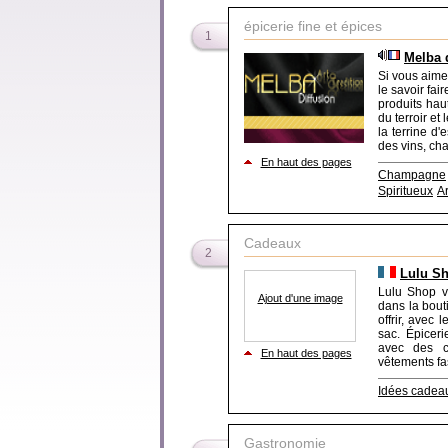
épicerie fine et épices
1
Melba 
Si vous aimez
le savoir fai
produits hau
du terroir et
la terrine d'
des vins, cha
En haut des pages
Champagne
Spiritueux
Ar
Cadeaux
2
Lulu S
Lulu Shop v
Ajout d'une image
dans la bout
offrir, avec 
sac. Épicer
avec des co
En haut des pages
vêtements fas
Idées cadea
Gastronomie