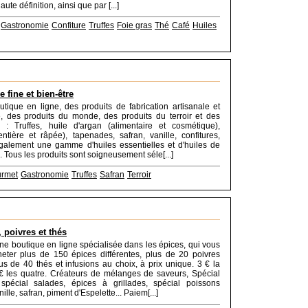
ute définition, ainsi que par [...]
Gastronomie
Confiture
Truffes
Foie gras
Thé
Café
Huiles
e fine et bien-être
utique en ligne, des produits de fabrication artisanale et
le, des produits du monde, des produits du terroir et des
o : Truffes, huile d'argan (alimentaire et cosmétique),
ntière et râpée), tapenades, safran, vanille, confitures,
galement une gamme d'huiles essentielles et d'huiles de
 Tous les produits sont soigneusement séle[...]
rmet
Gastronomie
Truffes
Safran
Terroir
 poivres et thés
e boutique en ligne spécialisée dans les épices, qui vous
eter plus de 150 épices différentes, plus de 20 poivres
plus de 40 thés et infusions au choix, à prix unique. 3 € la
€ les quatre. Créateurs de mélanges de saveurs, Spécial
, spécial salades, épices à grillades, spécial poissons
ille, safran, piment d'Espelette... Paiem[...]