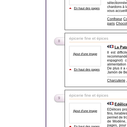
sélectionnée
chardons à l
En haut des pages
vous accueill
Confiseur
Co
paris
Chocol
épicerie fine et épices
8
La Pat
Il est diffi
Ajout d'une image
recommandé 
espagnol) c
alimentation 
De plus il a 
En haut des pages
Jamón de Bell
Charcuterie
épicerie fine et épices
9
Edélice
EDélices pro
Ajout d'une image
fins, livrabl
permet de tr
de Modène, d
pages, pour 
En haut des pages