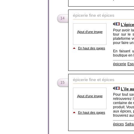
épicerie fine et épices
14
L'épic
Pour avoir la
Ajout d'une image
tour sur le 
plateforme v
pour faire un
En haut des pages
En faisant u
boutique en l
épicerie
Esp
épicerie fine et épices
15
L'ile a
Pour tout sa
Ajout d'une image
retrouverez l
centaine de 
produit. Vous
aux épices, 
En haut des pages
trouverez aus
épices
Safra