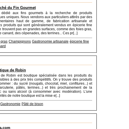
ché du Fin Gourmet
 dédié aux fins gourmets à la recherche de produits
es uniques. Nous vendons aux particuliers attirés par des
imentaires haut de gamme, de fabrication artisanale et
es produits qui sont généralement vendus en épicerie fine
ne trouvent pas en grandes surfaces, comme des foies gras,
e canard, des cèpenades, des terrines... Ces pr[...]
 gras
Champignons
Gastronomie artisanale
épicerie fine
nard
tique de Robin
 de Robin est boutique spécialisée dans les produits du
ssibles à des prix très compétitifs. On y trouve des produits
ommer : du sucré (nougats, chocolat, miel, confitures...) et
rcuterie, pâtés, terrines...) et très prochainement de la
c ou sans alcool (à consommer avec modération). L'une
rités de notre boutique est la mise e[...]
Gastronomie
Pâté de bison
ia.com