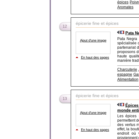
épices
Poivr
Aromates
épicerie fine et épices
12
Pata N
Pata Negra M
Ajout d'une image
spécialisée 
partenariat 
proposons de
haute qualit
En haut des pages
manière tradi
Charcuterie
espagne
Ga
Alimentation
épicerie fine et épices
13
Épices
monde enti
Ajout d'une image
Les épices 
permettent de
des vertus m
effet, la bou
En haut des pages
endroit où 
proviennent 