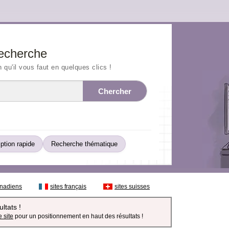
echerche
n qu'il vous faut en quelques clics !
Chercher
iption rapide
Recherche thématique
anadiens
sites français
sites suisses
ltats !
 site
pour un positionnement en haut des résultats !