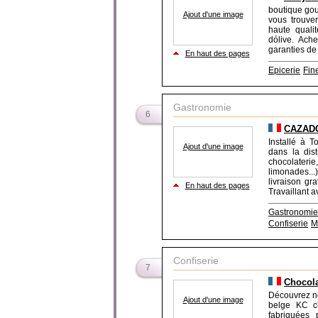
boutique gou
Ajout d'une image
vous trouve
haute quali
dólive. Ach
garanties de 
En haut des pages
Epicerie
Fin
Gastronomie
6
CAZADOR
Installé à T
Ajout d'une image
dans la dist
chocolateri
limonades..
livraison gr
En haut des pages
Travaillant a
Gastronomie
Confiserie
M
Confiserie
7
Chocolat
Découvrez no
Ajout d'une image
belge KC ch
fabriquées 