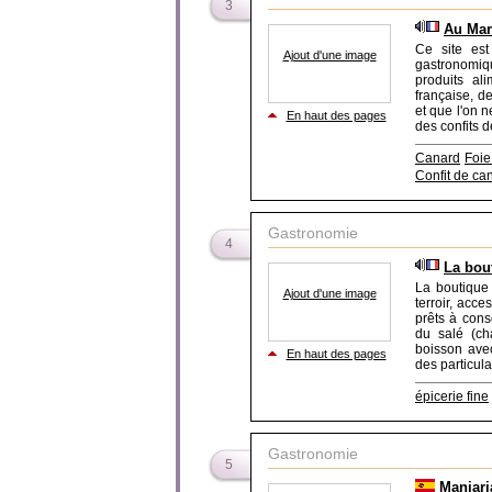
3
Au Mar
Ce site est
Ajout d'une image
gastronomiqu
produits al
française, d
et que l'on 
En haut des pages
des confits d
Canard
Foie
Confit de ca
Gastronomie
4
La bou
La boutique
Ajout d'une image
terroir, acce
prêts à cons
du salé (cha
boisson ave
En haut des pages
des particula
épicerie fine
Gastronomie
5
Manjar