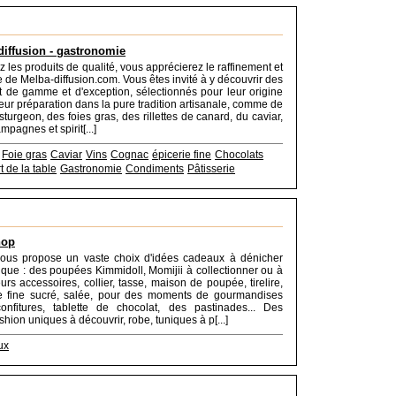
diffusion - gastronomie
 les produits de qualité, vous apprécierez le raffinement et
re de Melba-diffusion.com. Vous êtes invité à y découvrir des
t de gamme et d'exception, sélectionnés pour leur origine
 leur préparation dans la pure tradition artisanale, comme de
esturgeon, des foies gras, des rillettes de canard, du caviar,
mpagnes et spirit[...]
Foie gras
Caviar
Vins
Cognac
épicerie fine
Chocolats
t de la table
Gastronomie
Condiments
Pâtisserie
hop
ous propose un vaste choix d'idées cadeaux à dénicher
ique : des poupées Kimmidoll, Momijii à collectionner ou à
leurs accessoires, collier, tasse, maison de poupée, tirelire,
ie fine sucré, salée, pour des moments de gourmandises
nfitures, tablette de chocolat, des pastinades... Des
hion uniques à découvrir, robe, tuniques à p[...]
ux