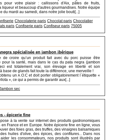
s pour votre plaisir : callissons d'Aix, pâtes de fruits,
a liqueur et beaucoup d'autres gourmandises. Notre équipe
e du mardi au samedi, dans notre jolie bouti[...]
nfiserie
Chocolaterie paris
Chocolat paris
Chocolatier
ats paris
Confiserie paris
Confiseur paris
75005
anegra spécialisée en jambon ibérique
cile de croire qu’un produit fait avec du porc puisse être
pour la santé, mais dans le cas du pata negra (jambon
eci est totalement vrai, son élevage en liberté et son
à base de glands fait toute la différence, une merveille !
obtenu un A.O.C et doit porter obligatoirement l´étiquette «
ota », ce qui a permis de garantir aux[...]
Jambon sec
s - épicerie fine
pose à la vente sur internet des produits gastronomiques
es en France et en Europe. Notre épicerie fine en ligne, vous
ouver des foies gras, des truffes, des vinaigres balsamiques
es huiles d'olive, des épices, des confitures... Dans nos
aider les consommateurs, nos produits sont illustrés par