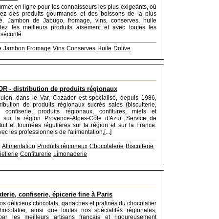
rmet en ligne pour les connaisseurs les plus exigeánts, où
rez des produits gourmands et des boissons de la plus
té. Jambon de Jabugo, fromage, vins, conserves, huile
etez les meilleurs produits aisément et avec toutes les
sécurité.
e
Jambon
Fromage
Vins
Conserves
Huile
Dolive
 - distribution de produits régionaux
oulon, dans le Var, Cazador est spécialisé, depuis 1986,
ribution de produits régionaux sucrés salés (biscuiterie,
e, confiserie, produits régionaux, confitures, miels et
.) sur la région Provence-Alpes-Côte d'Azur. Service de
atuit et tournées régulières sur la région et sur la France.
vec les professionnels de l'alimentation,[...]
Alimentation
Produits régionaux
Chocolaterie
Biscuiterie
iellerie
Confiturerie
Limonaderie
erie, confiserie, épicerie fine à Paris
s délicieux chocolats, ganaches et pralinés du chocolatier
ocolatier, ainsi que toutes nos spécialités régionales,
par les meilleurs artisans français et rigoureusement