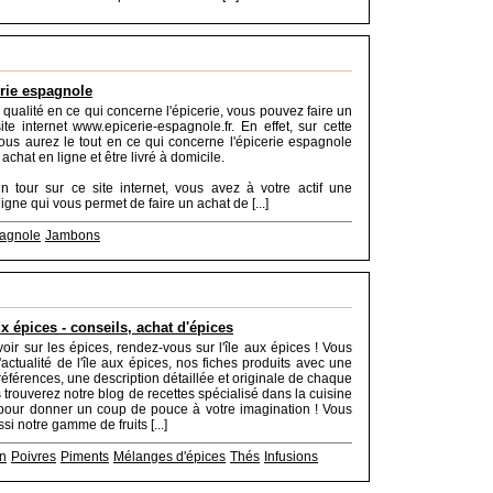
erie espagnole
 qualité en ce qui concerne l'épicerie, vous pouvez faire un
site internet www.epicerie-espagnole.fr. En effet, sur cette
ous aurez le tout en ce qui concerne l'épicerie espagnole
 achat en ligne et être livré à domicile.
n tour sur ce site internet, vous avez à votre actif une
igne qui vous permet de faire un achat de [...]
agnole
Jambons
ux épices - conseils, achat d'épices
voir sur les épices, rendez-vous sur l'île aux épices ! Vous
'actualité de l'île aux épices, nos fiches produits avec une
références, une description détaillée et originale de chaque
 trouverez notre blog de recettes spécialisé dans la cuisine
pour donner un coup de pouce à votre imagination ! Vous
si notre gamme de fruits [...]
n
Poivres
Piments
Mélanges d'épices
Thés
Infusions