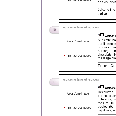
des visuels ha
épicerie fine
d'olive
épicerie fine et épices
10
Epiceri
Sur cette bo
Ajout d'une image
traditionnel
produits bi
poutargue (e
chocolats. E
En haut des pages
massage bio.
Epicerie
Gou
épicerie fine et épices
11
Epices,
Découvrez un
Ajout d'une image
permet d'ach
différents, 
mesure, 10 
poulet rôti
En haut des pages
papilotes, van