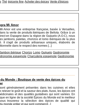
e
Thé
épicerie fine
Acheter des épices
Vente d'épices
egra Mi Amor
i Amor est une entreprise française, basée à Versailles,
dans la vente de produits ibériques de Bellota. Grâce à un
direct en Espagne dans la région de Guijuelo (A.O.C), nous
s jambons, paletas, chorizos et lomo ibériques de la plus
é. Il s'agit de produits artisanaux uniques, élaborés de
tionnelle dans le respect des normes [...]
Jambon ibérique
Chorizo
Lomo
Guijuelo
Gastronomie
stronomie espagnole
Charcuterie espagnole
Gastronomie
 du Monde : Boutique de vente des épices du
er
sont généralement présentes dans les cuisines et elles
 relever le goût et la saveur des plats. Aussi, les épices ont
édicinales et des qualités gustatives qui sont variées. En
tique en ligne de la société Épices du Monde est le meilleur
vous trouverez la sélection des épices de qualité qui
du monde entier et qui sont commerci[...]