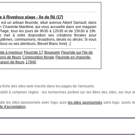
e à Rivedoux plage - Ile de Ré (17)
est un artisan fleuriste, situé avenue Albert Sarrault, dans
 en Charente-Maritime, qui vous accueille dans son magasin
lage, tous les jours de 9h30 à 12h30 et de 15h30 à 19h.
c met à votre disposition ses créations florales pour
ptêmes, communions, réceptions, deuils ou décès. Si vous
oux ou ses alentours, Bleuet Blanc livre[...]
iste à rivedoux
Fleuriste 17
Bouquets
Fleuriste sur l'ile de
ons de fleurs
Composition florale
Fleuriste en charente-
raison de fleurs
17940
a fiche des sites web inscrits dans les pages de l'annuaire.
éit à certaines règles : les recherches portent sur les titres des sites, sur leur de
ats les sites sponsorisés avec logo, puis
les sites sponsorisés
sans logo, suivis 
te d'acceptation
.