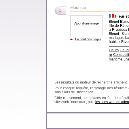
Fleuriste
1
Fleurist
Bleuet Blanc 
Ajout d'une image
l'Ile de Ré,
à Rivedoux P
Bleuet Blan
mariages, ba
En haut des pages
habitez Rived
Fleurs
Fleur
ré
Compositi
maritime
Liv
Les résultats du moteur de recherche affichent l
Pour chaque requête, l'affichage des résultats ob
saisis lors de l'inscription.
Côté classement, sont placés en tête des résult
sites web "normaux", puis
les sites web en atten