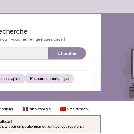
echerche
n qu'il vous faut en quelques clics !
Chercher
iption rapide
Recherche thématique
anadiens
sites français
sites suisses
ltats !
 site
pour un positionnement en haut des résultats !