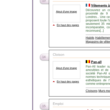
13
Vêtements à 
Découvrez un co
Ajout d'une image
proximité de 9 
Londres... Une c
proposent toute l'
seulement 35 min
En haut des pages
incomparable, c
reconnues[...]
Habits
Habillemen
Magasins de vête
Cloison
14
Pan-all
Pan-All leader s
Ajout d'une image
amovibles et de
société Pan-All o
normes techniques
esthétiques de l
En haut des pages
comme entrepreneur
Cloisons
Murs mo
Emploi
15