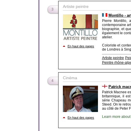
Artiste peintre
3
Montillo - ar
Pierre Montillo, 
contemporaine art-
biographie, et q
également le conta
atelier.
Coloriste et cont
En haut des pages
de Londres à Singa
Artiste peintre
Pei
Peintre rhône-alp
Cinéma
4
Patrick mac
Patrick Macnee est
britannique, il e
série Chapeau mel
Steed. On le ret
au côté de Peter F
Learn more about t
En haut des pages