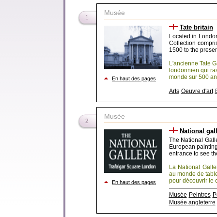
Musée
1
Tate britain
Located in London, 
Collection compris
1500 to the presen
L'ancienne Tate Ga
londonnien qui ras
monde sur 500 ans 
En haut des pages
Arts
Oeuvre d'art
Musée
2
National gal
The National Galle
European painting 
entrance to see th
La National Galle
au monde de table
pour découvrir le 
En haut des pages
Musée
Peintres
P
Musée angleterre