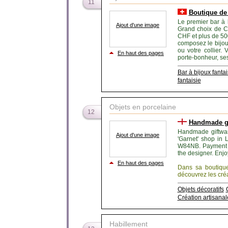
11
Boutique de
Le premier bar à 
Ajout d'une image
Grand choix de C
CHF et plus de 50
composez le bijou
ou votre collier.
En haut des pages
porte-bonheur, ses
Bar à bijoux fantai
fantaisie
Objets en porcelaine
12
Handmade gi
Handmade giftware
Ajout d'une image
'Garnet' shop in
W84NB. Payment is
the designer. Enjo
En haut des pages
Dans sa boutique
découvrez les créat
Objets décoratifs
Création artisanal
Habillement