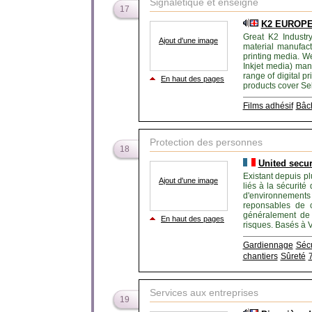
Signalétique et enseigne
17
K2 EUROPE -
Great K2 Industr
Ajout d'une image
material manufact
printing media. We
Inkjet media) man
range of digital p
En haut des pages
products cover Self
Films adhésif
Bâc
Protection des personnes
18
United secur
Existant depuis p
Ajout d'une image
liés à la sécurit
d'environnement
reponsables de c
généralement de 
En haut des pages
risques. Basés à V
Gardiennage
Sécu
chantiers
Sûreté
Services aux entreprises
19