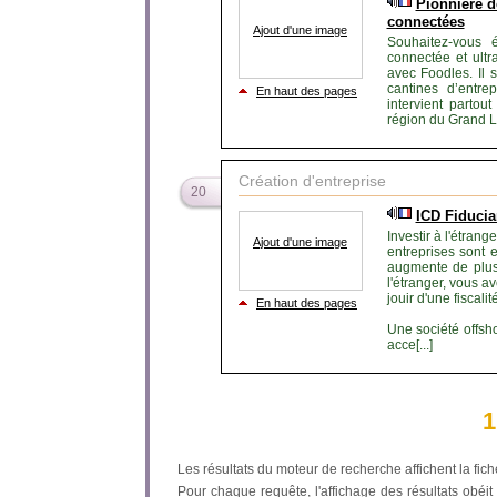
Pionnière d
connectées
Ajout d'une image
Souhaitez-vous 
connectée et ultr
avec Foodles. Il s
cantines d’entre
En haut des pages
intervient parto
région du Grand Lo
Création d'entreprise
20
ICD Fiducia
Investir à l'étran
Ajout d'une image
entreprises sont 
augmente de plus 
l'étranger, vous av
jouir d'une fiscali
En haut des pages
Une société offshor
acce[...]
1
Les résultats du moteur de recherche affichent la fich
Pour chaque requête, l'affichage des résultats obéit à