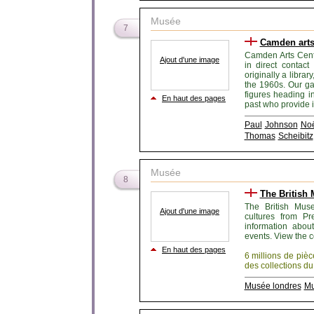
Musée
7
Camden arts
Camden Arts Centr
Ajout d'une image
in direct contact
originally a librar
the 1960s. Our ga
figures heading i
En haut des pages
past who provide in
Paul
Johnson
No
Thomas
Scheibitz
Musée
8
The British
The British Muse
Ajout d'une image
cultures from Pr
information about
events. View the c
En haut des pages
6 millions de pièc
des collections du
Musée londres
Mu