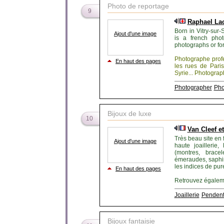
Photo de reportage
9
Raphael La
Born in Vitry-sur
Ajout d'une image
is a french phot
photographs or for
Photographe profe
En haut des pages
les rues de Paris
Syrie... Photograph
Photographer
Pho
Bijoux de luxe
10
Van Cleef e
Très beau site en 
Ajout d'une image
haute joaillerie,
(montres, bracel
émeraudes, saphir,
les indices de pure
En haut des pages
Retrouvez égalemen
Joaillerie
Pendent
Bijoux fantaisie