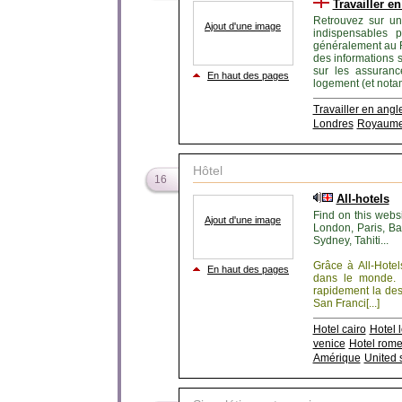
Travailler en
Retrouvez sur un 
Ajout d'une image
indispensables p
généralement au R
des informations s
sur les assuranc
En haut des pages
logement (et notamm
Travailler en angl
Londres
Royaume
Hôtel
16
All-hotels
Find on this webs
Ajout d'une image
London, Paris, Ba
Sydney, Tahiti...
Grâce à All-Hotel
En haut des pages
dans le monde. 
rapidement la des
San Franci[...]
Hotel cairo
Hotel 
venice
Hotel rom
Amérique
United 