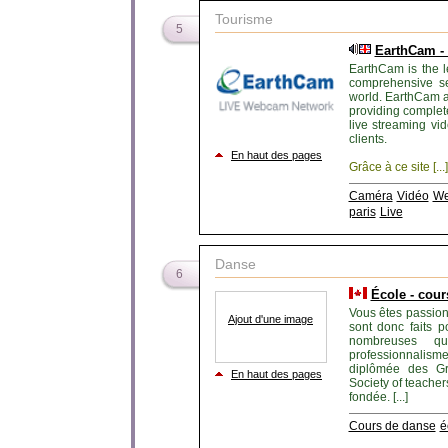
Tourisme
5
EarthCam -
EarthCam is the l
comprehensive se
world. EarthCam a
providing complete
live streaming vi
clients.
En haut des pages
Grâce à ce site [...]
Caméra
Vidéo
W
paris
Live
Danse
6
École - cou
Vous êtes passio
Ajout d'une image
sont donc faits 
nombreuses qual
professionnalisme
diplômée des Gr
En haut des pages
Society of teache
fondée. [...]
Cours de danse
é